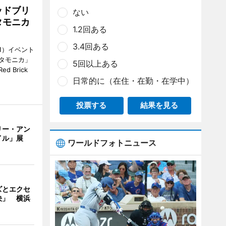
ッドブリ
ない
タモニカ
1.2回ある
3.4回ある
1）イベント
タモニカ」
5回以上ある
 Brick
日常的に（在住・在勤・在学中）
投票する
結果を見る
リー・アン
イル」展
ワールドフォトニュース
ズとエクセ
決」 横浜