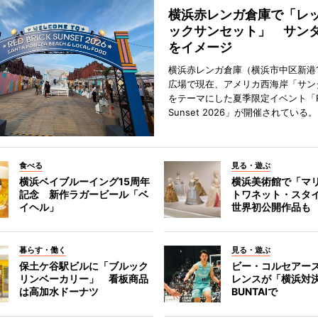
横浜赤レンガ倉庫で「レ
ックサンセット」 サン
をイメージ
横浜赤レンガ倉庫（横浜市中区新港
広場で現在、アメリカ西海岸「サン
をテーマにした夏季限定イベント「Red
Sunset 2026」が開催されている。
食べる
見る・遊ぶ
横浜ベイブルーイング15周年
横浜美術館で「マ
記念 新作ラガービール「ベ
トワネット・スタ
イヘル」
世界初公開作品も
暮らす・働く
見る・遊ぶ
保土ケ谷駅ビルに「ブルック
ビー・コルセアー
リンベーカリー」 看板商品
レンスが「横浜対
は高加水ドーナツ
BUNTAIで