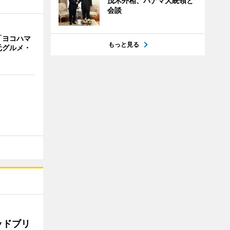
茂木外相、パナマ大統領と
会談
「ヨコハマ
もっと見る
元グルメ・
ッドブリ