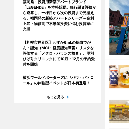
福岡発・投資用新築アパートブランド
「LEGENDE」を本格始動。銀行融資評価か
ら逆算し、一棟目から次の投資まで見据え
る、福岡発の新築アパートシリーズ～金利
上昇・物価高で不動産投資に悩む投資家に
光明
【札幌市厚別区】わずか6mLの採血でが
ん・認知（MCI：軽度認知障害）リスクを
評価する「メタロ・バランス検査」、厚別
ひばりクリニックにて10月・12月の予約受
付を開始
横浜ワールドポーターズに『パウ・パトロ
ール』の体験型イベントが日本初登場！
もっと見る