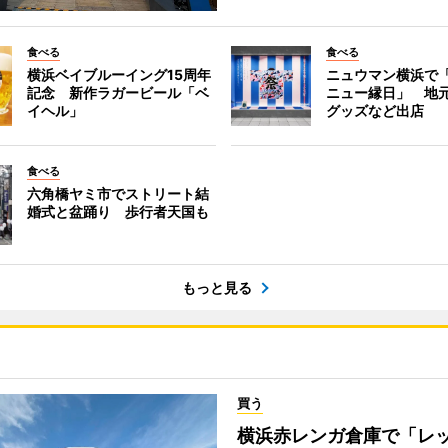
食べる
食べる
横浜ベイブルーイング15周年
ニュウマン横浜で
記念 新作ラガービール「ベ
ニュー縁日」 地
イヘル」
グッズなど出店
食べる
六角橋ヤミ市でストリート結
婚式と盆踊り 歩行者天国も
もっと見る
買う
横浜赤レンガ倉庫で「レ