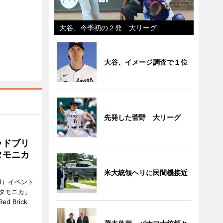
大谷、今季初の２発 大リーグ
大谷、イメージ調査で１位
先発した菅野 大リーグ
ッドブリ
タモニカ
米大統領ヘリに民間機接近
1）イベント
タモニカ」
 Brick