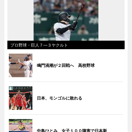
プロ野球・巨人７―３ヤクルト
鳴門渦潮が２回戦へ 高校野球
日本、モンゴルに敗れる
中島ひとみ、女子１００障害で日本新