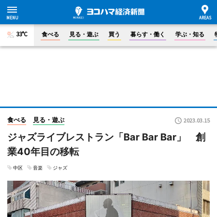
33°C
食べる
見る・遊ぶ
買う
暮らす・働く
学ぶ・知る
食べる
見る・遊ぶ
2023.03.15
ジャズライブレストラン「Bar Bar Bar」 創
業40年目の移転
中区
音楽
ジャズ