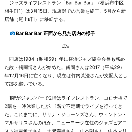
ジャズライブレストラン「Bar Bar Bar」（横浜市中区
相生町1）は3月15日、現店舗での営業を終了、5月から新
店舗（尾上町1）に移転する。
Bar Bar Bar 正面から見た店内の様子
［広告］
同店は1984（昭和59）年に横浜ジャズ協会会長も務め
た故・鶴岡博さんが始めた。鶴岡さんは2017（平成29）
年12月16日に亡くなり、現在は竹内眞澄さんが支配人とし
て跡を継いでいる。
1階がジャズバーで2階はライブレストラン、コロナ禍で
2階を一時休業したが、1階で不定期でライブを行ってき
た。これまでに、サリナ・ジョーンズさん、ウィントン・
マルサリスさんのほか、ニューヨーク在住のジャズピアニ
スト秋吉敏子さん、大隅寿男さん、山本剛さん、中本マリ