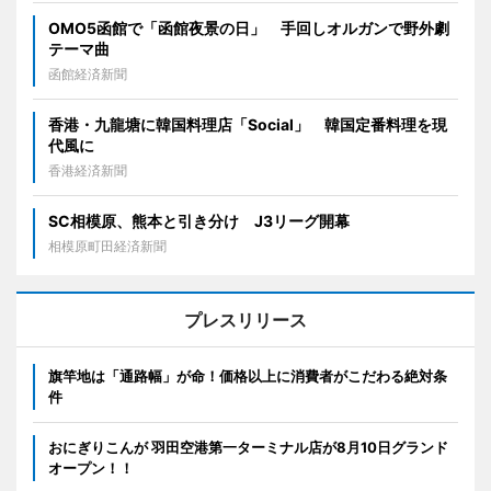
OMO5函館で「函館夜景の日」 手回しオルガンで野外劇
テーマ曲
函館経済新聞
香港・九龍塘に韓国料理店「Social」 韓国定番料理を現
代風に
香港経済新聞
SC相模原、熊本と引き分け J3リーグ開幕
相模原町田経済新聞
プレスリリース
旗竿地は「通路幅」が命！価格以上に消費者がこだわる絶対条
件
おにぎりこんが 羽田空港第一ターミナル店が8月10日グランド
オープン！！