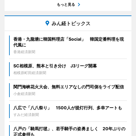
もっと見る
みん経トピックス
香港・九龍塘に韓国料理店「Social」 韓国定番料理を現
代風に
香港経済新聞
SC相模原、熊本と引き分け J3リーグ開幕
相模原町田経済新聞
関門海峡花火大会、無料エリアなしの門司側をライブ配信
小倉経済新聞
八広で「八八祭り」 1500人が提灯行列、多幸アートも
すみだ経済新聞
八戸の「騎馬打毬」、若手騎手の姿勇ましく 20年ぶりの
正式参拝も