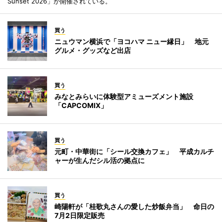
Sunset 2026」が開催されている。
買う
ニュウマン横浜で「ヨコハマ ニュー縁日」 地元
グルメ・グッズなど出店
買う
みなとみらいに体験型アミューズメント施設
「CAPCOMIX」
買う
元町・中華街に「シール交換カフェ」 平成カルチ
ャーが生んだシル活の拠点に
買う
崎陽軒が「桂歌丸さんの愛した炒飯弁当」 命日の
7月2日限定販売