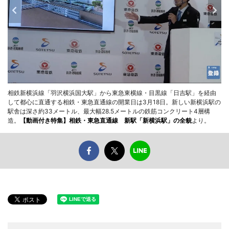
相鉄新横浜線「羽沢横浜国大駅」から東急東横線・目黒線「日吉駅」を経由
して都心に直通する相鉄・東急直通線の開業日は3月18日。新しい新横浜駅の
駅舎は深さ約33メートル、最大幅28.5メートルの鉄筋コンクリート4層構
造。
【動画付き特集】相鉄・東急直通線 新駅「新横浜駅」の全貌
より。