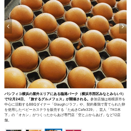
パシフィコ横浜の屋外エリアにある臨港パーク（横浜市西区みなとみらい1）
で12月24日、「旅するグルメフェス」が開催される。
参加店舗は相模原市を
中心に活動するBBQダイナー「Glaughジラフ」や、契約養鶏で育てられた卵
を使用したベビーカステラを販売する「たぬきCafe329」、芸人「TKO木
下」の「オカン」がつくったからあげ専門店「空とぶからあげ」など12店
舗。