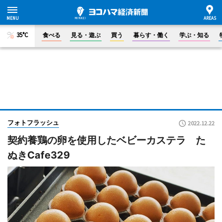
35°C
食べる
見る・遊ぶ
買う
暮らす・働く
学ぶ・知る
フォトフラッシュ
2022.12.22
契約養鶏の卵を使用したベビーカステラ た
ぬきCafe329