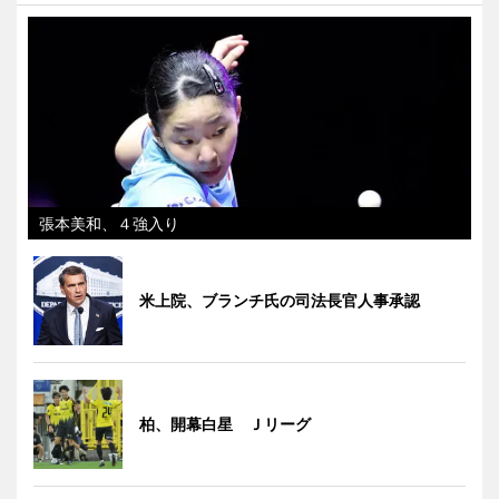
張本美和、４強入り
米上院、ブランチ氏の司法長官人事承認
柏、開幕白星 Ｊリーグ