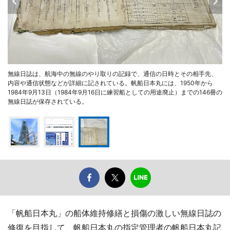
無線日誌は、航海中の無線のやり取りの記録で、通信の日時とその相手先、
内容や通信状態などが詳細に記されている。帆船日本丸には、1950年から
1984年9月13日（1984年9月16日に練習船としての用途廃止）までの146冊の
無線日誌が保存されている。
「帆船日本丸」の船体維持修繕と損傷の激しい無線日誌の
修復を目指して、帆船日本丸の指定管理者の帆船日本丸記