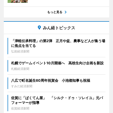
もっと見る
みん経トピックス
「津軽伝承料理」の第2弾 正月や盆、農事など人が集う場
に焦点を当てる
弘前経済新聞
札幌でゲームイベント10月開催へ 高校生向け企画を新設
札幌経済新聞
八広で町名誕生60周年祝賀会 小池都知事も祝福
すみだ経済新聞
佐賀に「ばくてん屋」 「シルク・ドゥ・ソレイユ」元パ
フォーマーが指導
佐賀経済新聞