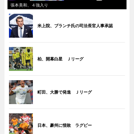
張本美和、４強入り
米上院、ブランチ氏の司法長官人事承認
柏、開幕白星 Ｊリーグ
町田、大勝で発進 Ｊリーグ
日本、豪州に惜敗 ラグビー