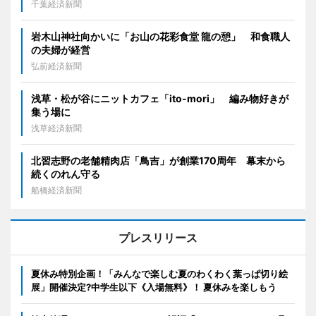
千葉経済新聞
岩木山神社向かいに「お山の花彩食堂 龍の憩」 和食職人
の夫婦が経営
弘前経済新聞
浅草・松が谷にニットカフェ「ito-mori」 編み物好きが
集う場に
浅草経済新聞
北習志野の老舗精肉店「鳥吉」が創業170周年 幕末から
続くのれん守る
船橋経済新聞
プレスリリース
夏休み特別企画！「みんなで楽しむ夏のわくわく葉っぱ切り絵
展」開催決定?中学生以下《入場無料》！ 夏休みを楽しもう