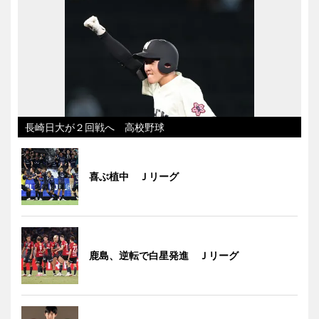
長崎日大が２回戦へ 高校野球
喜ぶ植中 Ｊリーグ
鹿島、逆転で白星発進 Ｊリーグ