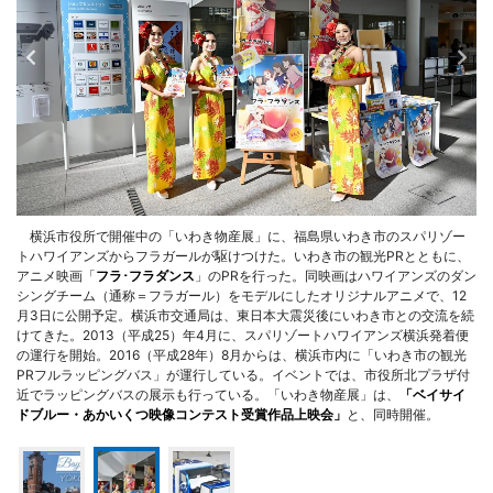
横浜市役所で開催中の「いわき物産展」に、福島県いわき市のスパリゾー
トハワイアンズからフラガールが駆けつけた。いわき市の観光PRとともに、
アニメ映画「
フラ･フラダンス
」のPRを行った。同映画はハワイアンズのダン
シングチーム（通称＝フラガール）をモデルにしたオリジナルアニメで、12
月3日に公開予定。横浜市交通局は、東日本大震災後にいわき市との交流を続
けてきた。2013（平成25）年4月に、スパリゾートハワイアンズ横浜発着便
の運行を開始。2016（平成28年）8月からは、横浜市内に「いわき市の観光
PRフルラッピングバス」が運行している。イベントでは、市役所北プラザ付
近でラッピングバスの展示も行っている。「いわき物産展」は、
「ベイサイ
ドブルー・あかいくつ映像コンテスト受賞作品上映会」
と、同時開催。