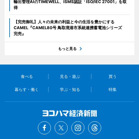
輸出管理AIのTIMEWELL、ISMS認証「ISO/IEC 27001」を取
得
【完売御礼】人々の未来の利益と今の生活を豊かにする
CAMEL『CAMEL80号 鳥取境港市系統連携蓄電池シリーズ
完売』
もっと見る
食べる
見る・遊ぶ
買う
暮らす・働く
学ぶ・知る
特集