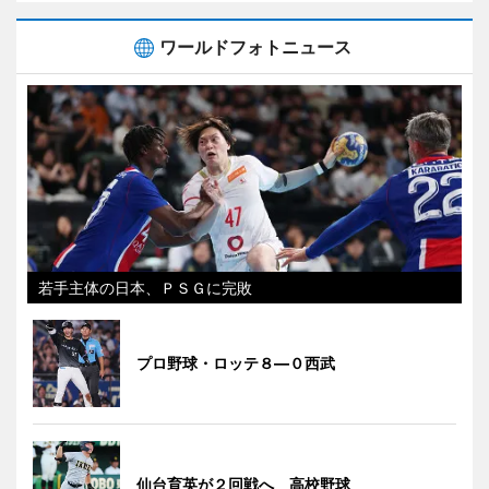
ワールドフォトニュース
若手主体の日本、ＰＳＧに完敗
プロ野球・ロッテ８―０西武
仙台育英が２回戦へ 高校野球