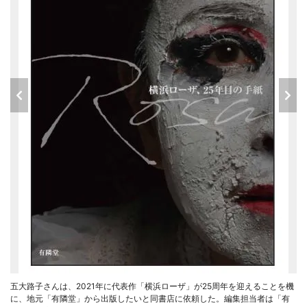
五大路子さんは、2021年に代表作「横浜ローザ」が25周年を迎えることを機
に、地元「有隣堂」から出版したいと同書店に依頼した。編集担当者は「有