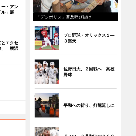
リー・アン
イル」展
「デジポリス」普及呼び掛け
プロ野球・オリックス１―
３楽天
ズとエクセ
決」 横浜
佐野日大、２回戦へ 高校
野球
平和への祈り、灯籠流しに