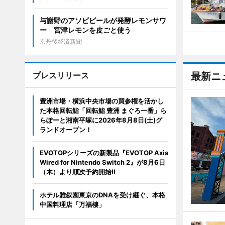
与謝野のアソビビールが発酵レモンサワ
ー 宮津レモンを皮ごと使う
京丹後経済新聞
プレスリリース
最新ニ
豊洲市場・横浜中央市場の買参権を活かし
た本格回転鮨「回転鮨 豊洲 まぐろ一番」ら
らぽーと湘南平塚に2026年8月8日(土)グ
ランドオープン！
EVOTOPシリーズの新製品『EVOTOP Axis
Wired for Nintendo Switch 2』が8月6日
（木）より順次予約開始!!
ホテル雅叙園東京のDNAを受け継ぐ、本格
中国料理店「万福樓」