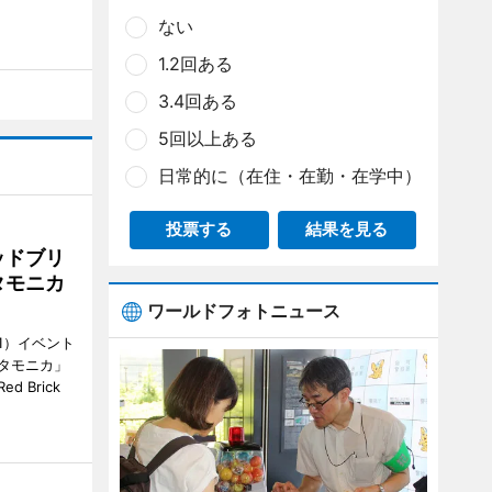
ない
1.2回ある
3.4回ある
5回以上ある
日常的に（在住・在勤・在学中）
投票する
結果を見る
ッドブリ
タモニカ
ワールドフォトニュース
1）イベント
タモニカ」
 Brick