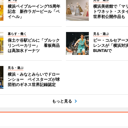
横浜ベイブルーイング15周年
横浜美術館で「マ
記念 新作ラガービール「ベ
トワネット・スタ
イヘル」
世界初公開作品も
暮らす・働く
見る・遊ぶ
保土ケ谷駅ビルに「ブルック
ビー・コルセアー
リンベーカリー」 看板商品
レンスが「横浜対
は高加水ドーナツ
BUNTAIで
見る・遊ぶ
横浜・みなとみらいでドロー
ンショー ベイスターズが球
団初のギネス世界記録認定
もっと見る