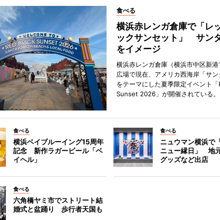
食べる
横浜赤レンガ倉庫で「レ
ックサンセット」 サン
をイメージ
横浜赤レンガ倉庫（横浜市中区新港
広場で現在、アメリカ西海岸「サン
をテーマにした夏季限定イベント「Red
Sunset 2026」が開催されている。
食べる
食べる
横浜ベイブルーイング15周年
ニュウマン横浜で
記念 新作ラガービール「ベ
ニュー縁日」 地
イヘル」
グッズなど出店
食べる
六角橋ヤミ市でストリート結
婚式と盆踊り 歩行者天国も