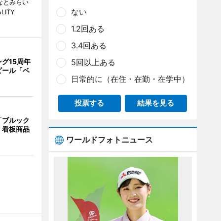
なとみらい
ない
LITY
1.2回ある
3.4回ある
グ15周年
5回以上ある
ビール「ベ
日常的に（在住・在勤・在学中）
投票する
結果を見る
「ブルック
 看板商品
ワールドフォトニュース