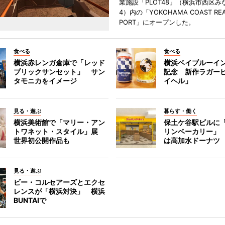
業施設「PLOT48」（横浜市西区み
4）内の「YOKOHAMA COAST REA
PORT」にオープンした。
食べる
食べる
横浜赤レンガ倉庫で「レッド
横浜ベイブルーイン
ブリックサンセット」 サン
記念 新作ラガー
タモニカをイメージ
イヘル」
見る・遊ぶ
暮らす・働く
横浜美術館で「マリー・アン
保土ケ谷駅ビルに
トワネット・スタイル」展
リンベーカリー」
世界初公開作品も
は高加水ドーナツ
見る・遊ぶ
ビー・コルセアーズとエクセ
レンスが「横浜対決」 横浜
BUNTAIで