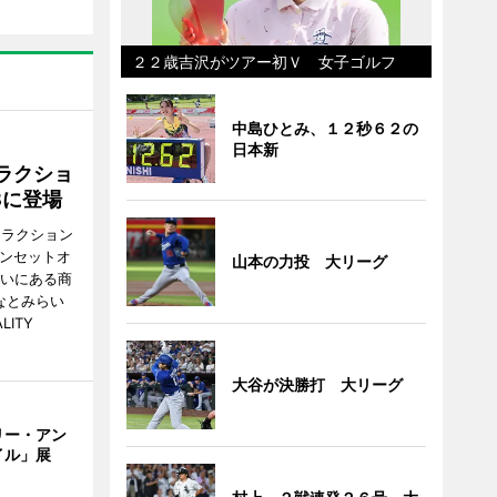
２２歳吉沢がツアー初Ｖ 女子ゴルフ
中島ひとみ、１２秒６２の
日本新
ラクショ
8に登場
トラクション
・サンセットオ
山本の力投 大リーグ
らいにある商
なとみらい
LITY
大谷が決勝打 大リーグ
リー・アン
イル」展