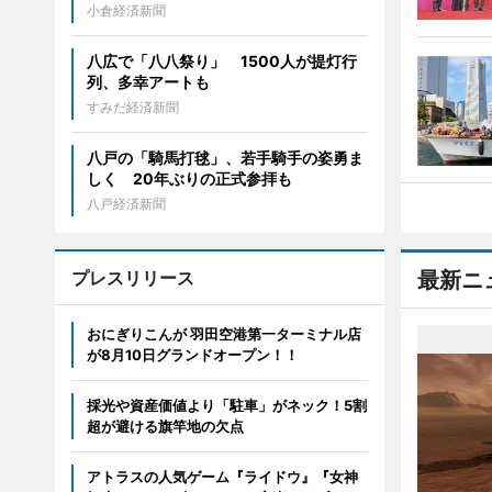
小倉経済新聞
八広で「八八祭り」 1500人が提灯行
列、多幸アートも
すみだ経済新聞
八戸の「騎馬打毬」、若手騎手の姿勇ま
しく 20年ぶりの正式参拝も
八戸経済新聞
プレスリリース
最新ニ
おにぎりこんが 羽田空港第一ターミナル店
が8月10日グランドオープン！！
採光や資産価値より「駐車」がネック！5割
超が避ける旗竿地の欠点
アトラスの人気ゲーム『ライドウ』『女神