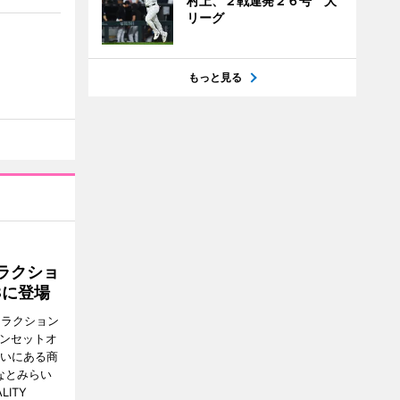
村上、２戦連発２６号 大
リーグ
もっと見る
ラクショ
8に登場
トラクション
・サンセットオ
らいにある商
なとみらい
LITY