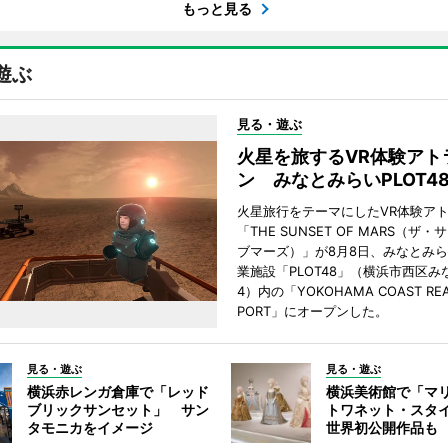
もっと見る
遊ぶ
見る・遊ぶ
火星を旅するVR体験アト
ン みなとみらいPLOT4
火星旅行をテーマにしたVR体験ア
「THE SUNSET OF MARS（ザ
ブマーズ）」が8月8日、みなとみ
業施設「PLOT48」（横浜市西区み
4）内の「YOKOHAMA COAST REA
PORT」にオープンした。
見る・遊ぶ
見る・遊ぶ
横浜赤レンガ倉庫で「レッド
横浜美術館で「マ
ブリックサンセット」 サン
トワネット・スタ
タモニカをイメージ
世界初公開作品も