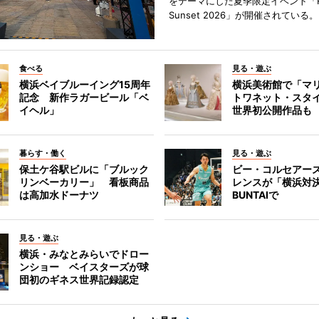
をテーマにした夏季限定イベント「Red
Sunset 2026」が開催されている。
食べる
見る・遊ぶ
横浜ベイブルーイング15周年
横浜美術館で「マ
記念 新作ラガービール「ベ
トワネット・スタ
イヘル」
世界初公開作品も
暮らす・働く
見る・遊ぶ
保土ケ谷駅ビルに「ブルック
ビー・コルセアー
リンベーカリー」 看板商品
レンスが「横浜対
は高加水ドーナツ
BUNTAIで
見る・遊ぶ
横浜・みなとみらいでドロー
ンショー ベイスターズが球
団初のギネス世界記録認定