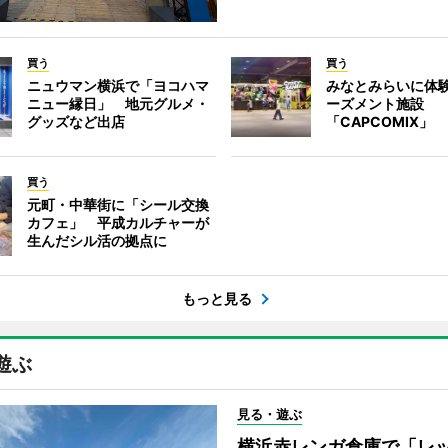
買う
買う
ニュウマン横浜で「ヨコハマ
みなとみらいに体
ニュー縁日」 地元グルメ・
ーズメント施設
グッズなど出店
「CAPCOMIX」
買う
元町・中華街に「シール交換
カフェ」 平成カルチャーが
生んだシル活の拠点に
もっと見る
遊ぶ
見る・遊ぶ
横浜赤レンガ倉庫で「レ