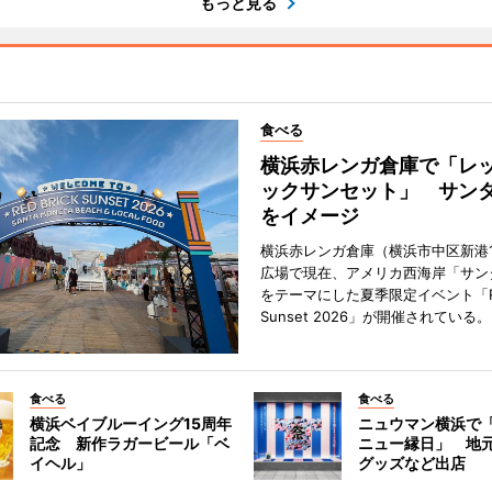
もっと見る
食べる
横浜赤レンガ倉庫で「レ
ックサンセット」 サン
をイメージ
横浜赤レンガ倉庫（横浜市中区新港
広場で現在、アメリカ西海岸「サン
をテーマにした夏季限定イベント「Red
Sunset 2026」が開催されている。
食べる
食べる
横浜ベイブルーイング15周年
ニュウマン横浜で
記念 新作ラガービール「ベ
ニュー縁日」 地
イヘル」
グッズなど出店