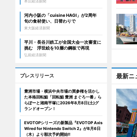
本庄経済新聞
河内小阪の「cuisine HAGI」が2周年
旬の食材使い、日替わりで
東大阪経済新聞
平川・長谷川鉄工が全国大会一次審査に
挑む 浮世絵を10層の鋼板で再現
弘前経済新聞
プレスリリース
最新ニ
豊洲市場・横浜中央市場の買参権を活かし
た本格回転鮨「回転鮨 豊洲 まぐろ一番」ら
らぽーと湘南平塚に2026年8月8日(土)グ
ランドオープン！
EVOTOPシリーズの新製品『EVOTOP Axis
Wired for Nintendo Switch 2』が8月6日
（木）より順次予約開始!!