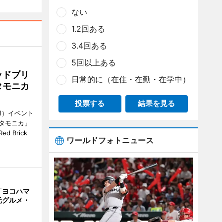
ない
1.2回ある
3.4回ある
5回以上ある
ッドブリ
日常的に（在住・在勤・在学中）
タモニカ
投票する
結果を見る
1）イベント
タモニカ」
 Brick
ワールドフォトニュース
「ヨコハマ
元グルメ・