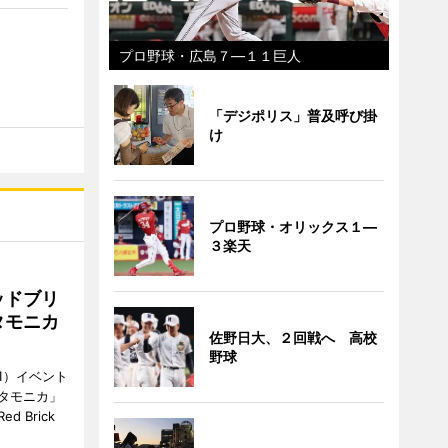
プロ野球・広島７―１１巨人
「デジポリス」普及呼び掛
け
プロ野球・オリックス１―
３楽天
ッドブリ
タモニカ
佐野日大、２回戦へ 高校
野球
1）イベント
タモニカ」
 Brick