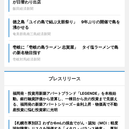
が日替わり出店
飯田経済新聞
徳之島「ユイの島で結ぶ太鼓祭り」 9年ぶりの開催で島を
沸かせる
奄美群島南三島経済新聞
壱岐に「壱岐の島ラーメン 志賀屋」 タイ塩ラーメンで島
の新名物目指す
壱岐対馬経済新聞
プレスリリース
福岡発・投資用新築アパートブランド「LEGENDE」を本格始
動。銀行融資評価から逆算し、一棟目から次の投資まで見据え
る、福岡発の新築アパートシリーズ～金利上昇・物価高で不動
産投資に悩む投資家に光明
【札幌市厚別区】わずか6mLの採血でがん・認知（MCI：軽度
認知障害）リスクを評価する「メタロ・バランス検査」、厚別