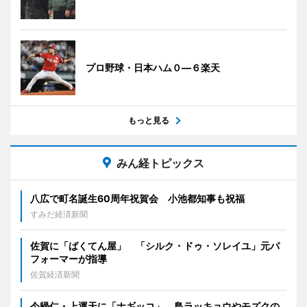
プロ野球・日本ハム０―６楽天
もっと見る
みん経トピックス
八広で町名誕生60周年祝賀会 小池都知事も祝福
すみだ経済新聞
佐賀に「ばくてん屋」 「シルク・ドゥ・ソレイユ」元パ
フォーマーが指導
佐賀経済新聞
今帰仁・上運天に「ナギッコ」 島ラッキョウやモズクの