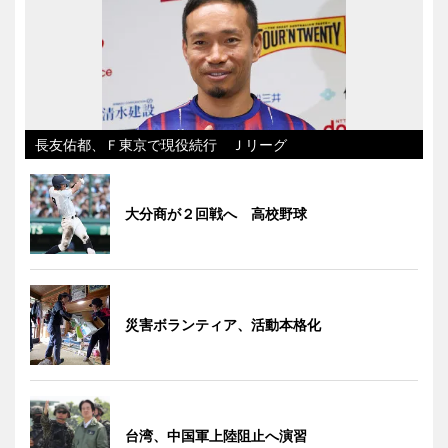
長友佑都、Ｆ東京で現役続行 Ｊリーグ
大分商が２回戦へ 高校野球
災害ボランティア、活動本格化
台湾、中国軍上陸阻止へ演習