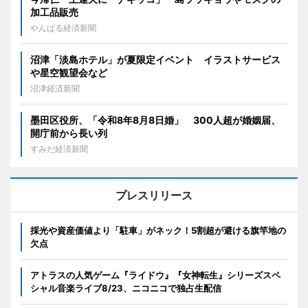
加工品販売
やんばる経済新聞
沼津「淡島ホテル」が夏限定イベント イラストサービス
や星空観望会など
沼津経済新聞
墨田区役所、「令和8年8月8日婚」 300人超が婚姻届、
開庁前から長い列
すみだ経済新聞
プレスリリース
採光や資産価値より「駐車」がネック！5割超が避ける旗竿地の
欠点
アトラスの人気ゲーム『ライドウ』『女神転生』シリーズスペ
シャル音楽ライブ8/23、ニコニコで独占生配信