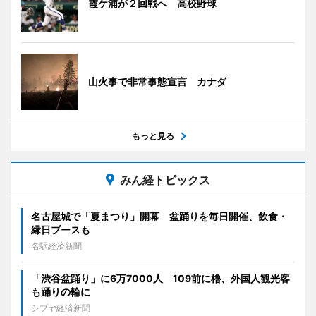
霞ケ浦が２回戦へ 高校野球
山火事で非常事態宣言 カナダ
もっと見る
みん経トピックス
名古屋城で「夏まつり」開幕 盆踊りを毎日開催、飲食・
縁日ブースも
名駅経済新聞
「渋谷盆踊り」に6万7000人 109前に櫓、外国人観光客
も踊りの輪に
シブヤ経済新聞