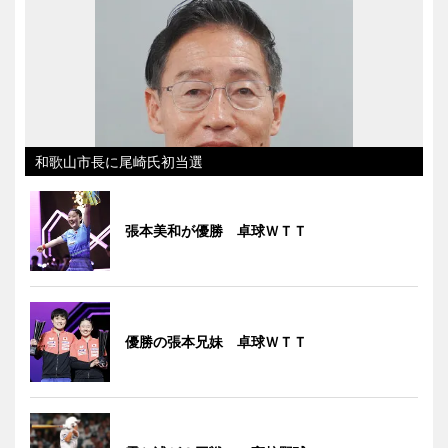
和歌山市長に尾崎氏初当選
張本美和が優勝 卓球ＷＴＴ
優勝の張本兄妹 卓球ＷＴＴ