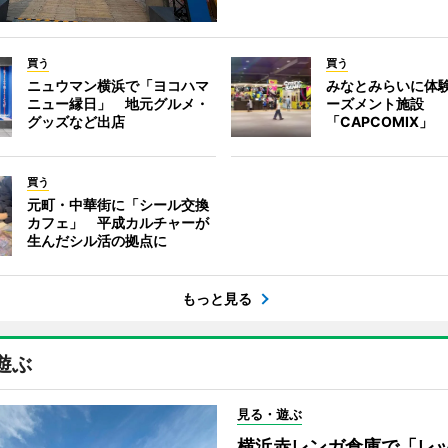
買う
買う
ニュウマン横浜で「ヨコハマ
みなとみらいに体
ニュー縁日」 地元グルメ・
ーズメント施設
グッズなど出店
「CAPCOMIX」
買う
元町・中華街に「シール交換
カフェ」 平成カルチャーが
生んだシル活の拠点に
もっと見る
遊ぶ
見る・遊ぶ
横浜赤レンガ倉庫で「レ