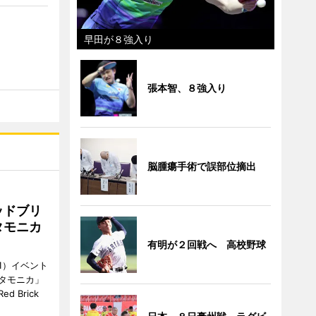
早田が８強入り
張本智、８強入り
脳腫瘍手術で誤部位摘出
ッドブリ
タモニカ
有明が２回戦へ 高校野球
1）イベント
タモニカ」
 Brick