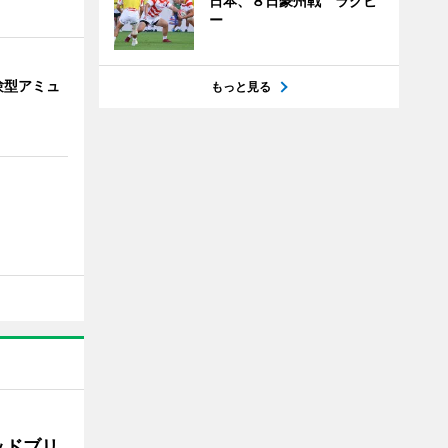
日本、８日豪州戦 ラグビ
ー
験型アミュ
もっと見る
ッドブリ