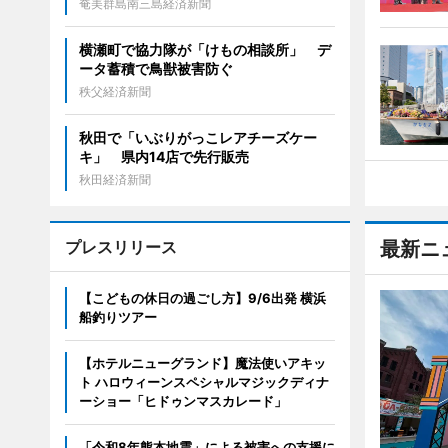
奄美群島南三島経済新聞
横瀬町で協力隊が「けもの相談所」 デ
ータ蓄積で鳥獣被害防ぐ
秩父経済新聞
秋田で「いぶりがっこレアチーズケー
キ」 県内14店で先行販売
秋田経済新聞
プレスリリース
最新ニ
【こどもの休日の過ごし方】9/6出発 横浜
船釣りツアー
【ホテルニューグランド】魔法使いアキッ
ト ハロウィーンスペシャルマジックディナ
ーショー「ヒドゥンマスカレード」
「令和8年熊本地震」による被害への支援に