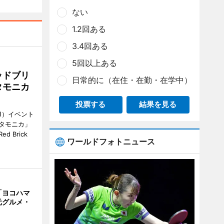
ない
1.2回ある
3.4回ある
5回以上ある
ッドブリ
日常的に（在住・在勤・在学中）
タモニカ
投票する
結果を見る
1）イベント
タモニカ」
 Brick
ワールドフォトニュース
「ヨコハマ
元グルメ・