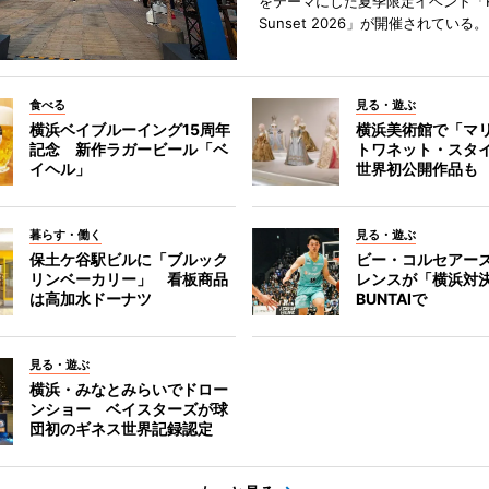
をテーマにした夏季限定イベント「Red
Sunset 2026」が開催されている。
食べる
見る・遊ぶ
横浜ベイブルーイング15周年
横浜美術館で「マ
記念 新作ラガービール「ベ
トワネット・スタ
イヘル」
世界初公開作品も
暮らす・働く
見る・遊ぶ
保土ケ谷駅ビルに「ブルック
ビー・コルセアー
リンベーカリー」 看板商品
レンスが「横浜対
は高加水ドーナツ
BUNTAIで
見る・遊ぶ
横浜・みなとみらいでドロー
ンショー ベイスターズが球
団初のギネス世界記録認定