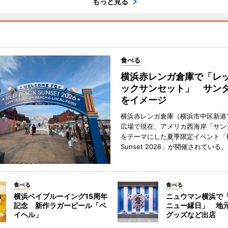
もっと見る
食べる
横浜赤レンガ倉庫で「レ
ックサンセット」 サン
をイメージ
横浜赤レンガ倉庫（横浜市中区新港
広場で現在、アメリカ西海岸「サン
をテーマにした夏季限定イベント「Red
Sunset 2026」が開催されている。
食べる
食べる
横浜ベイブルーイング15周年
ニュウマン横浜で
記念 新作ラガービール「ベ
ニュー縁日」 地
イヘル」
グッズなど出店