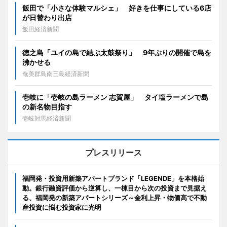
飯田で「小さな体験マルシェ」 好きを仕事にしている6店
が日替わり出店
飯田経済新聞
徳之島「ユイの島で結ぶ太鼓祭り」 9年ぶりの開催で島を
沸かせる
奄美群島南三島経済新聞
壱岐に「壱岐の島ラーメン 志賀屋」 タイ塩ラーメンで島
の新名物目指す
壱岐対馬経済新聞
プレスリリース
福岡発・投資用新築アパートブランド「LEGENDE」を本格始
動。銀行融資評価から逆算し、一棟目から次の投資まで見据え
る、福岡発の新築アパートシリーズ～金利上昇・物価高で不動
産投資に悩む投資家に光明