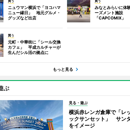
買う
買う
ニュウマン横浜で「ヨコハマ
みなとみらいに体
ニュー縁日」 地元グルメ・
ーズメント施設
グッズなど出店
「CAPCOMIX」
買う
元町・中華街に「シール交換
カフェ」 平成カルチャーが
生んだシル活の拠点に
もっと見る
遊ぶ
見る・遊ぶ
横浜赤レンガ倉庫で「レ
ックサンセット」 サン
をイメージ