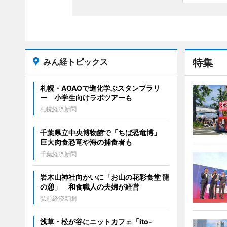
みん経トピックス
特集
札幌・AOAOで進化学ぶスタンプラリ
ー 小学生向けラボツアーも
札幌経済新聞
千葉県立中央博物館で「ちば恐竜博」
巨大肉食恐竜や海の捕食者も
千葉経済新聞
岩木山神社向かいに「お山の花彩食堂 龍
の憩」 和食職人の夫婦が経営
弘前経済新聞
浅草・松が谷にニットカフェ「ito-