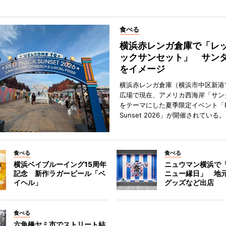
食べる
横浜赤レンガ倉庫で「レ
ックサンセット」 サン
をイメージ
横浜赤レンガ倉庫（横浜市中区新港
広場で現在、アメリカ西海岸「サン
をテーマにした夏季限定イベント「Red
Sunset 2026」が開催されている。
食べる
食べる
横浜ベイブルーイング15周年
ニュウマン横浜で
記念 新作ラガービール「ベ
ニュー縁日」 地
イヘル」
グッズなど出店
食べる
六角橋ヤミ市でストリート結