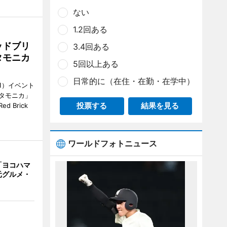
ない
1.2回ある
ッドブリ
3.4回ある
タモニカ
5回以上ある
日常的に（在住・在勤・在学中）
1）イベント
タモニカ」
投票する
結果を見る
 Brick
ワールドフォトニュース
「ヨコハマ
元グルメ・