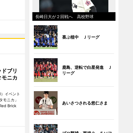
長崎日大が２回戦へ 高校野球
喜ぶ植中 Ｊリーグ
鹿島、逆転で白星発進 Ｊ
ッドブリ
リーグ
タモニカ
1）イベント
タモニカ」
あいさつされる悠仁さま
 Brick