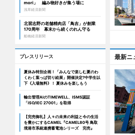
mori」 編み物好きが集う場に
浅草経済新聞
北習志野の老舗精肉店「鳥吉」が創業
170周年 幕末から続くのれん守る
船橋経済新聞
プレスリリース
最新ニ
夏休み特別企画！「みんなで楽しむ夏のわ
くわく葉っぱ切り絵展」開催決定?中学生以
下《入場無料》！ 夏休みを楽しもう
輸出管理AIのTIMEWELL、ISMS認証
「ISO/IEC 27001」を取得
【完売御礼】人々の未来の利益と今の生活
を豊かにするCAMEL『CAMEL80号 鳥取
境港市系統連携蓄電池シリーズ 完売』