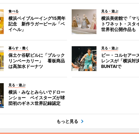
食べる
見る・遊ぶ
横浜ベイブルーイング15周年
横浜美術館で「マ
記念 新作ラガービール「ベ
トワネット・スタ
イヘル」
世界初公開作品も
暮らす・働く
見る・遊ぶ
保土ケ谷駅ビルに「ブルック
ビー・コルセアー
リンベーカリー」 看板商品
レンスが「横浜対
は高加水ドーナツ
BUNTAIで
見る・遊ぶ
横浜・みなとみらいでドロー
ンショー ベイスターズが球
団初のギネス世界記録認定
もっと見る