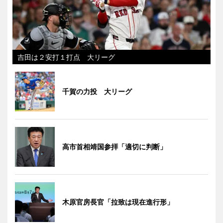
吉田は２安打１打点 大リーグ
千賀の力投 大リーグ
高市首相靖国参拝「適切に判断」
木原官房長官「拉致は現在進行形」