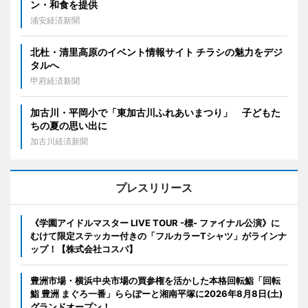
ン・和食を提供
浦安経済新聞
北杜・清里高原のイベント情報サイト チラシの魅力をデジ
タルへ
甲府経済新聞
加古川・平岡小で「東加古川ふれあいまつり」 子どもた
ちの夏の思い出に
加古川経済新聞
プレスリリース
《学園アイドルマスター LIVE TOUR -標- ファイナル公演》に
むけて限定ステッカー付きの「フルカラーTシャツ」がラインナ
ップ！【株式会社コスパ】
豊洲市場・横浜中央市場の買参権を活かした本格回転鮨「回転
鮨 豊洲 まぐろ一番」ららぽーと湘南平塚に2026年8月8日(土)
グランドオープン！