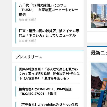
八千代「52間の縁側」にカフェ
「PUKU」 自家焙煎コーヒーやカレー
提供
船橋経済新聞
江東・清澄白河の雑貨店、猫アイテム専
門店「ネコシカ」としてリニューアル
江東経済新聞
最新ニ
プレスリリース
夏休み特別企画！「みんなで楽しむ夏のわ
くわく葉っぱ切り絵展」開催決定?中学生以
下《入場無料》！ 夏休みを楽しもう
輸出管理AIのTIMEWELL、ISMS認証
「ISO/IEC 27001」を取得
【完売御礼】人々の未来の利益と今の生活