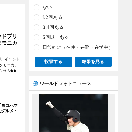
ない
1.2回ある
3.4回ある
ッドブリ
5回以上ある
タモニカ
日常的に（在住・在勤・在学中）
1）イベント
投票する
結果を見る
タモニカ」
 Brick
ワールドフォトニュース
「ヨコハマ
元グルメ・