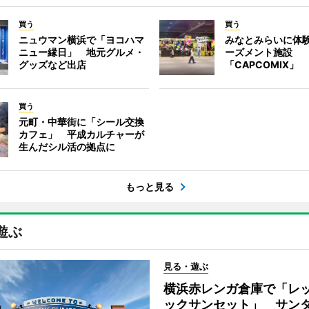
買う
買う
ニュウマン横浜で「ヨコハマ
みなとみらいに体
ニュー縁日」 地元グルメ・
ーズメント施設
グッズなど出店
「CAPCOMIX」
買う
元町・中華街に「シール交換
カフェ」 平成カルチャーが
生んだシル活の拠点に
もっと見る
遊ぶ
見る・遊ぶ
横浜赤レンガ倉庫で「レ
ックサンセット」 サン