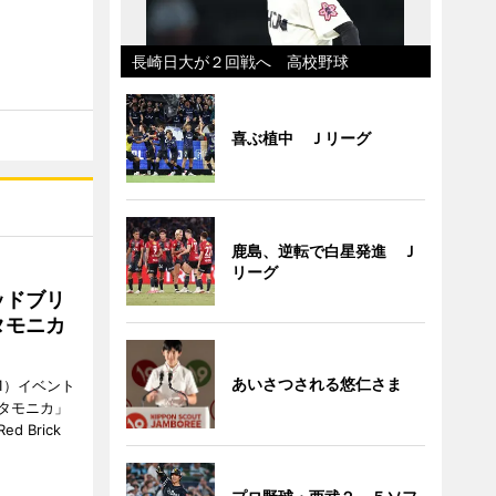
長崎日大が２回戦へ 高校野球
喜ぶ植中 Ｊリーグ
鹿島、逆転で白星発進 Ｊ
リーグ
ッドブリ
タモニカ
あいさつされる悠仁さま
1）イベント
タモニカ」
 Brick