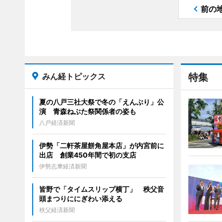
前の
みん経トピックス
特集
夏の八戸三社大祭で冬の「えんぶり」公
演 青森ねぶた祭関係者の姿も
八戸経済新聞
伊勢「二軒茶屋餅角屋本店」が内宮前に
出店 創業450年間で初の支店
伊勢志摩経済新聞
皆野で「タイムスリップ横丁」 秩父音
頭まつりににぎわい添える
秩父経済新聞