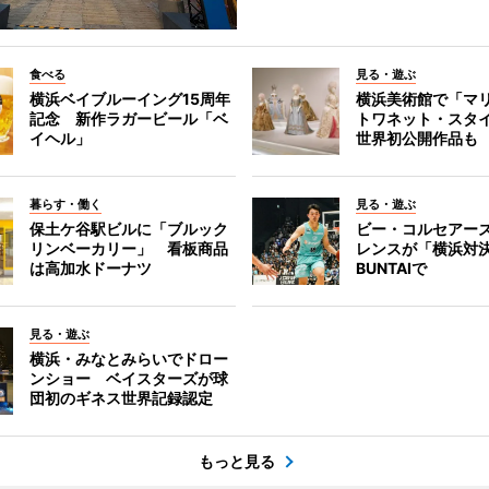
食べる
見る・遊ぶ
横浜ベイブルーイング15周年
横浜美術館で「マ
記念 新作ラガービール「ベ
トワネット・スタ
イヘル」
世界初公開作品も
暮らす・働く
見る・遊ぶ
保土ケ谷駅ビルに「ブルック
ビー・コルセアー
リンベーカリー」 看板商品
レンスが「横浜対
は高加水ドーナツ
BUNTAIで
見る・遊ぶ
横浜・みなとみらいでドロー
ンショー ベイスターズが球
団初のギネス世界記録認定
もっと見る