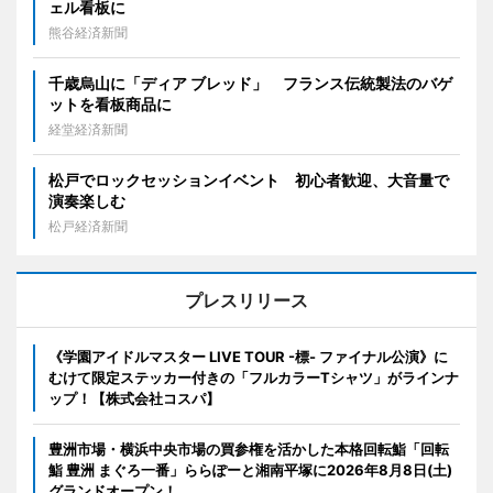
ェル看板に
熊谷経済新聞
千歳烏山に「ディア ブレッド」 フランス伝統製法のバゲ
ットを看板商品に
経堂経済新聞
松戸でロックセッションイベント 初心者歓迎、大音量で
演奏楽しむ
松戸経済新聞
プレスリリース
《学園アイドルマスター LIVE TOUR -標- ファイナル公演》に
むけて限定ステッカー付きの「フルカラーTシャツ」がラインナ
ップ！【株式会社コスパ】
豊洲市場・横浜中央市場の買参権を活かした本格回転鮨「回転
鮨 豊洲 まぐろ一番」ららぽーと湘南平塚に2026年8月8日(土)
グランドオープン！