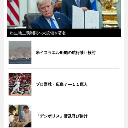
出生地主義制限へ大統領令署名
米イスラエル船舶の航行禁止検討
プロ野球・広島７―１１巨人
「デジポリス」普及呼び掛け