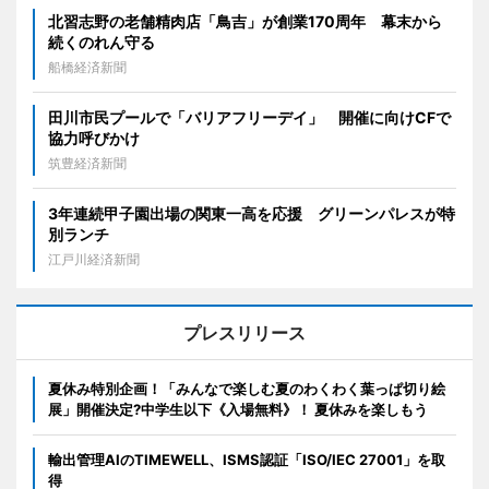
北習志野の老舗精肉店「鳥吉」が創業170周年 幕末から
続くのれん守る
船橋経済新聞
田川市民プールで「バリアフリーデイ」 開催に向けCFで
協力呼びかけ
筑豊経済新聞
3年連続甲子園出場の関東一高を応援 グリーンパレスが特
別ランチ
江戸川経済新聞
プレスリリース
夏休み特別企画！「みんなで楽しむ夏のわくわく葉っぱ切り絵
展」開催決定?中学生以下《入場無料》！ 夏休みを楽しもう
輸出管理AIのTIMEWELL、ISMS認証「ISO/IEC 27001」を取
得