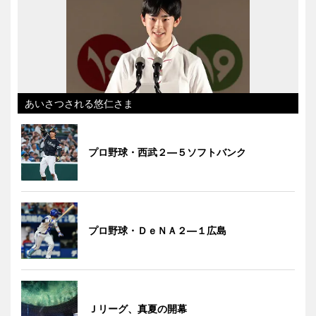
あいさつされる悠仁さま
プロ野球・西武２―５ソフトバンク
プロ野球・ＤｅＮＡ２―１広島
Ｊリーグ、真夏の開幕