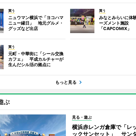
買う
買う
ニュウマン横浜で「ヨコハマ
みなとみらいに体
ニュー縁日」 地元グルメ・
ーズメント施設
グッズなど出店
「CAPCOMIX」
買う
元町・中華街に「シール交換
カフェ」 平成カルチャーが
生んだシル活の拠点に
もっと見る
遊ぶ
見る・遊ぶ
横浜赤レンガ倉庫で「レ
ックサンセット」 サン