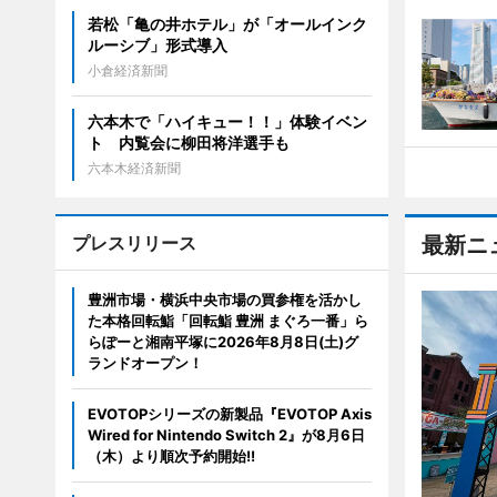
若松「亀の井ホテル」が「オールインク
ルーシブ」形式導入
小倉経済新聞
六本木で「ハイキュー！！」体験イベン
ト 内覧会に柳田将洋選手も
六本木経済新聞
プレスリリース
最新ニ
豊洲市場・横浜中央市場の買参権を活かし
た本格回転鮨「回転鮨 豊洲 まぐろ一番」ら
らぽーと湘南平塚に2026年8月8日(土)グ
ランドオープン！
EVOTOPシリーズの新製品『EVOTOP Axis
Wired for Nintendo Switch 2』が8月6日
（木）より順次予約開始!!