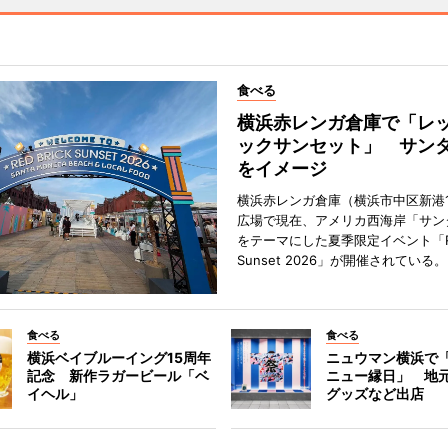
食べる
横浜赤レンガ倉庫で「レ
ックサンセット」 サン
をイメージ
横浜赤レンガ倉庫（横浜市中区新港
広場で現在、アメリカ西海岸「サン
をテーマにした夏季限定イベント「Red
Sunset 2026」が開催されている。
食べる
食べる
横浜ベイブルーイング15周年
ニュウマン横浜で
記念 新作ラガービール「ベ
ニュー縁日」 地
イヘル」
グッズなど出店