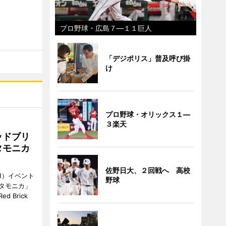
プロ野球・広島７―１１巨人
「デジポリス」普及呼び掛
け
プロ野球・オリックス１―
３楽天
ッドブリ
タモニカ
佐野日大、２回戦へ 高校
1）イベント
野球
タモニカ」
 Brick