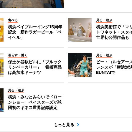
食べる
見る・遊ぶ
横浜ベイブルーイング15周年
横浜美術館で「マ
記念 新作ラガービール「ベ
トワネット・スタ
イヘル」
世界初公開作品も
暮らす・働く
見る・遊ぶ
保土ケ谷駅ビルに「ブルック
ビー・コルセアー
リンベーカリー」 看板商品
レンスが「横浜対
は高加水ドーナツ
BUNTAIで
見る・遊ぶ
横浜・みなとみらいでドロー
ンショー ベイスターズが球
団初のギネス世界記録認定
もっと見る