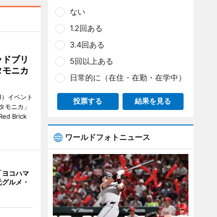
ない
1.2回ある
3.4回ある
ッドブリ
5回以上ある
タモニカ
日常的に（在住・在勤・在学中）
1）イベント
投票する
結果を見る
タモニカ」
 Brick
ワールドフォトニュース
「ヨコハマ
元グルメ・