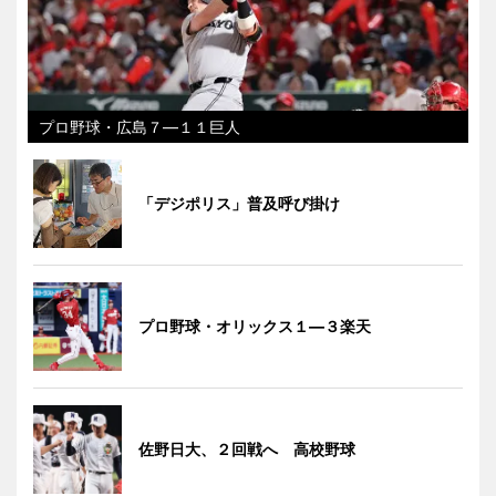
プロ野球・広島７―１１巨人
「デジポリス」普及呼び掛け
プロ野球・オリックス１―３楽天
佐野日大、２回戦へ 高校野球