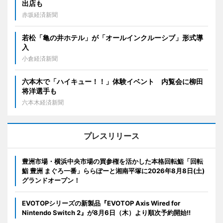
出店も
赤坂経済新聞
若松「亀の井ホテル」が「オールインクルーシブ」形式導
入
小倉経済新聞
六本木で「ハイキュー！！」体験イベント 内覧会に柳田
将洋選手も
六本木経済新聞
プレスリリース
豊洲市場・横浜中央市場の買参権を活かした本格回転鮨「回転
鮨 豊洲 まぐろ一番」ららぽーと湘南平塚に2026年8月8日(土)
グランドオープン！
EVOTOPシリーズの新製品『EVOTOP Axis Wired for
Nintendo Switch 2』が8月6日（木）より順次予約開始!!