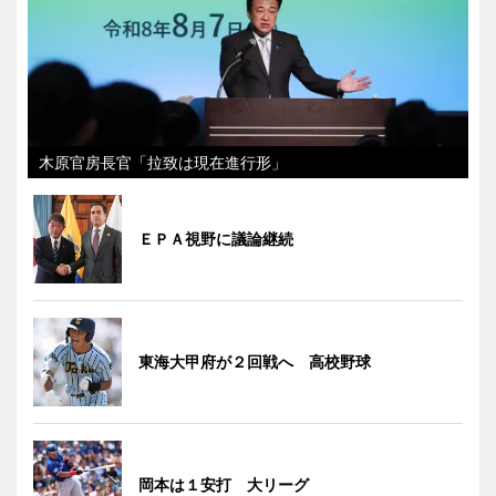
木原官房長官「拉致は現在進行形」
ＥＰＡ視野に議論継続
東海大甲府が２回戦へ 高校野球
岡本は１安打 大リーグ