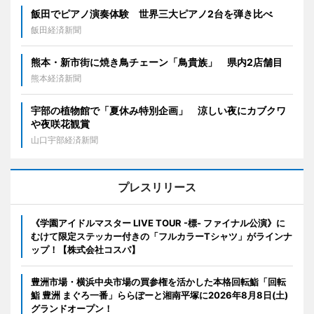
飯田でピアノ演奏体験 世界三大ピアノ2台を弾き比べ
飯田経済新聞
熊本・新市街に焼き鳥チェーン「鳥貴族」 県内2店舗目
熊本経済新聞
宇部の植物館で「夏休み特別企画」 涼しい夜にカブクワ
や夜咲花観賞
山口宇部経済新聞
プレスリリース
《学園アイドルマスター LIVE TOUR -標- ファイナル公演》に
むけて限定ステッカー付きの「フルカラーTシャツ」がラインナ
ップ！【株式会社コスパ】
豊洲市場・横浜中央市場の買参権を活かした本格回転鮨「回転
鮨 豊洲 まぐろ一番」ららぽーと湘南平塚に2026年8月8日(土)
グランドオープン！