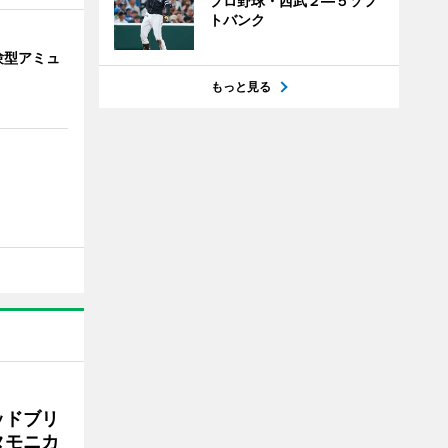
プロ野球・西武２―５ソフ
トバンク
験型アミュ
もっと見る
ッドブリ
タモニカ