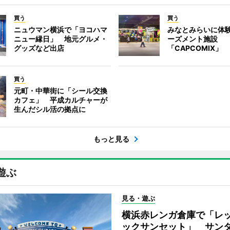
買う
買う
ニュウマン横浜で「ヨコハマ
みなとみらいに体
ニュー縁日」 地元グルメ・
ーズメント施設
グッズなど出店
「CAPCOMIX」
買う
元町・中華街に「シール交換
カフェ」 平成カルチャーが
生んだシル活の拠点に
もっと見る
遊ぶ
見る・遊ぶ
横浜赤レンガ倉庫で「レ
ックサンセット」 サン