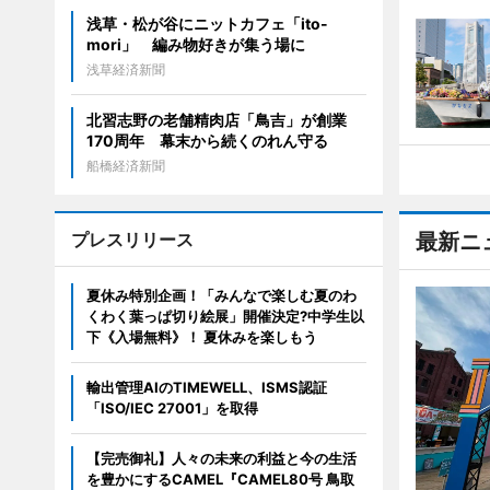
浅草・松が谷にニットカフェ「ito-
mori」 編み物好きが集う場に
浅草経済新聞
北習志野の老舗精肉店「鳥吉」が創業
170周年 幕末から続くのれん守る
船橋経済新聞
プレスリリース
最新ニ
夏休み特別企画！「みんなで楽しむ夏のわ
くわく葉っぱ切り絵展」開催決定?中学生以
下《入場無料》！ 夏休みを楽しもう
輸出管理AIのTIMEWELL、ISMS認証
「ISO/IEC 27001」を取得
【完売御礼】人々の未来の利益と今の生活
を豊かにするCAMEL『CAMEL80号 鳥取