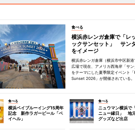
食べる
横浜赤レンガ倉庫で「レ
ックサンセット」 サン
をイメージ
横浜赤レンガ倉庫（横浜市中区新港
広場で現在、アメリカ西海岸「サン
をテーマにした夏季限定イベント「Red
Sunset 2026」が開催されている。
食べる
食べる
横浜ベイブルーイング15周年
ニュウマン横浜で
記念 新作ラガービール「ベ
ニュー縁日」 地
イヘル」
グッズなど出店