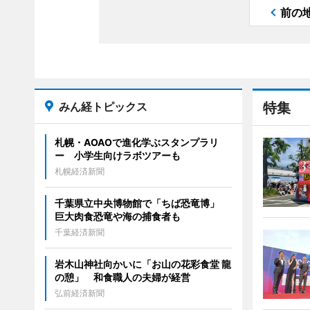
前の
みん経トピックス
特集
札幌・AOAOで進化学ぶスタンプラリ
ー 小学生向けラボツアーも
札幌経済新聞
千葉県立中央博物館で「ちば恐竜博」
巨大肉食恐竜や海の捕食者も
千葉経済新聞
岩木山神社向かいに「お山の花彩食堂 龍
の憩」 和食職人の夫婦が経営
弘前経済新聞