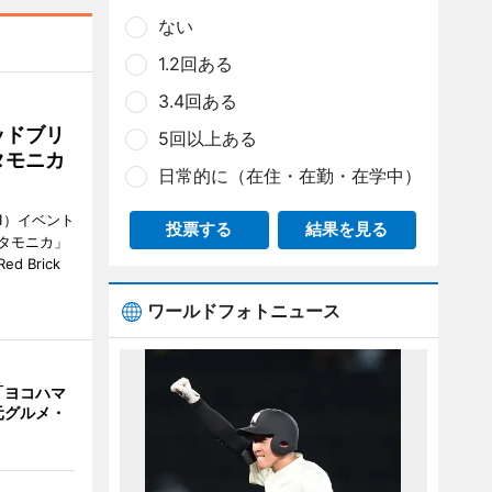
ない
1.2回ある
3.4回ある
ッドブリ
5回以上ある
タモニカ
日常的に（在住・在勤・在学中）
1）イベント
投票する
結果を見る
タモニカ」
 Brick
ワールドフォトニュース
「ヨコハマ
元グルメ・