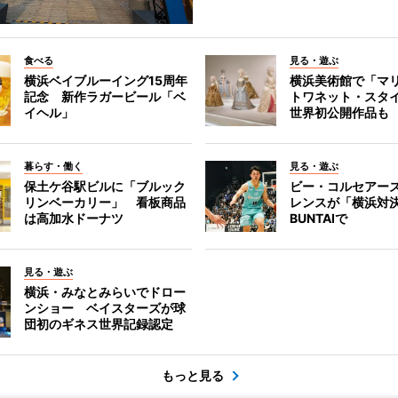
食べる
見る・遊ぶ
横浜ベイブルーイング15周年
横浜美術館で「マ
記念 新作ラガービール「ベ
トワネット・スタ
イヘル」
世界初公開作品も
暮らす・働く
見る・遊ぶ
保土ケ谷駅ビルに「ブルック
ビー・コルセアー
リンベーカリー」 看板商品
レンスが「横浜対
は高加水ドーナツ
BUNTAIで
見る・遊ぶ
横浜・みなとみらいでドロー
ンショー ベイスターズが球
団初のギネス世界記録認定
もっと見る