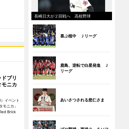
長崎日大が２回戦へ 高校野球
喜ぶ植中 Ｊリーグ
鹿島、逆転で白星発進 Ｊ
リーグ
ッドブリ
タモニカ
あいさつされる悠仁さま
1）イベント
タモニカ」
 Brick