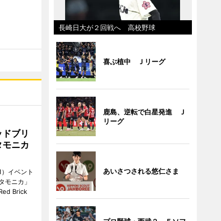
長崎日大が２回戦へ 高校野球
喜ぶ植中 Ｊリーグ
鹿島、逆転で白星発進 Ｊ
リーグ
ッドブリ
タモニカ
あいさつされる悠仁さま
1）イベント
タモニカ」
 Brick