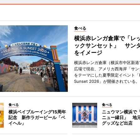
食べる
横浜赤レンガ倉庫で「レ
ックサンセット」 サン
をイメージ
横浜赤レンガ倉庫（横浜市中区新港
広場で現在、アメリカ西海岸「サン
をテーマにした夏季限定イベント「Red
Sunset 2026」が開催されている。
食べる
食べる
横浜ベイブルーイング15周年
ニュウマン横浜で
記念 新作ラガービール「ベ
ニュー縁日」 地
イヘル」
グッズなど出店