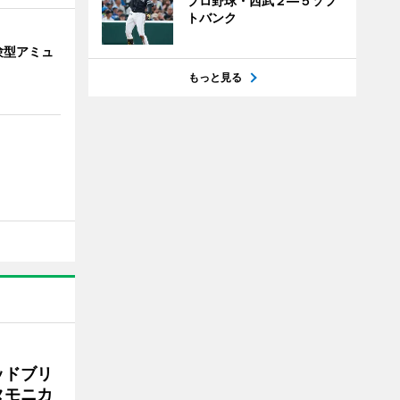
プロ野球・西武２―５ソフ
トバンク
験型アミュ
もっと見る
ッドブリ
タモニカ