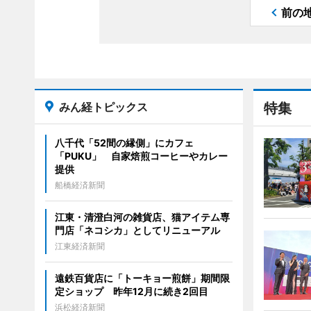
前の
みん経トピックス
特集
八千代「52間の縁側」にカフェ
「PUKU」 自家焙煎コーヒーやカレー
提供
船橋経済新聞
江東・清澄白河の雑貨店、猫アイテム専
門店「ネコシカ」としてリニューアル
江東経済新聞
遠鉄百貨店に「トーキョー煎餅」期間限
定ショップ 昨年12月に続き2回目
浜松経済新聞