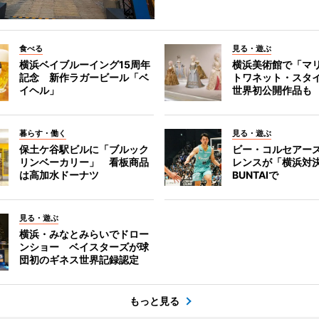
食べる
見る・遊ぶ
横浜ベイブルーイング15周年
横浜美術館で「マ
記念 新作ラガービール「ベ
トワネット・スタ
イヘル」
世界初公開作品も
暮らす・働く
見る・遊ぶ
保土ケ谷駅ビルに「ブルック
ビー・コルセアー
リンベーカリー」 看板商品
レンスが「横浜対
は高加水ドーナツ
BUNTAIで
見る・遊ぶ
横浜・みなとみらいでドロー
ンショー ベイスターズが球
団初のギネス世界記録認定
もっと見る