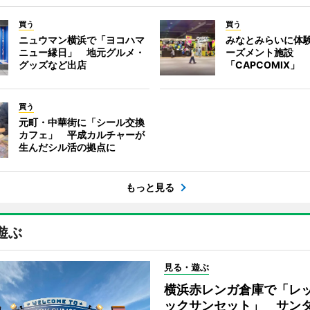
買う
買う
ニュウマン横浜で「ヨコハマ
みなとみらいに体
ニュー縁日」 地元グルメ・
ーズメント施設
グッズなど出店
「CAPCOMIX」
買う
元町・中華街に「シール交換
カフェ」 平成カルチャーが
生んだシル活の拠点に
もっと見る
遊ぶ
見る・遊ぶ
横浜赤レンガ倉庫で「レ
ックサンセット」 サン