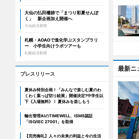
大仙の払田柵跡で「まつり彩夏せんぼ
く」 新企画加え開催へ
大仙経済新聞
札幌・AOAOで進化学ぶスタンプラリ
ー 小学生向けラボツアーも
札幌経済新聞
最新ニ
プレスリリース
夏休み特別企画！「みんなで楽しむ夏のわ
くわく葉っぱ切り絵展」開催決定?中学生以
下《入場無料》！ 夏休みを楽しもう
輸出管理AIのTIMEWELL、ISMS認証
「ISO/IEC 27001」を取得
【完売御礼】人々の未来の利益と今の生活