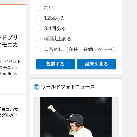
ない
1.2回ある
3.4回ある
ッドブリ
5回以上ある
タモニカ
日常的に（在住・在勤・在学中）
1）イベント
投票する
結果を見る
タモニカ」
 Brick
ワールドフォトニュース
「ヨコハマ
元グルメ・