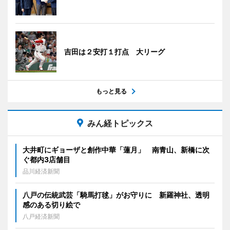
吉田は２安打１打点 大リーグ
もっと見る
みん経トピックス
大井町にギョーザと創作中華「蓮月」 南青山、新橋に次
ぐ都内3店舗目
品川経済新聞
八戸の伝統武芸「騎馬打毬」がお守りに 新羅神社、透明
感のある切り絵で
八戸経済新聞