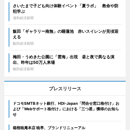
さいたまで子ども向け体験イベント「夏ラボ」 救命や防
犯学ぶ
浦和経済新聞
飯田「ギャラリー南無」の睡蓮池 赤いスイレンが見頃迎
える
飯田経済新聞
梅田・うめきた公園に「雲海」出現 昼と夜で異なる演
出、昨年は50万人来場
梅田経済新聞
プレスリリース
ドコモSMTBネット銀行、HDI-Japan「問合せ窓口格付け」お
よび「Webサポート格付け」における「三つ星」獲得のお知ら
せ
箱根暁庵本店 暁亭、ブランドリニューアル