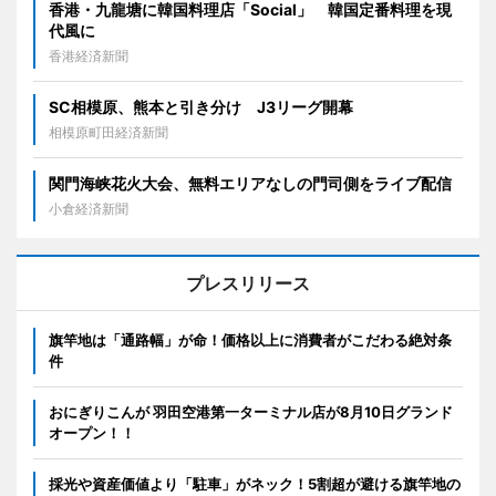
香港・九龍塘に韓国料理店「Social」 韓国定番料理を現
代風に
香港経済新聞
SC相模原、熊本と引き分け J3リーグ開幕
相模原町田経済新聞
関門海峡花火大会、無料エリアなしの門司側をライブ配信
小倉経済新聞
プレスリリース
旗竿地は「通路幅」が命！価格以上に消費者がこだわる絶対条
件
おにぎりこんが 羽田空港第一ターミナル店が8月10日グランド
オープン！！
採光や資産価値より「駐車」がネック！5割超が避ける旗竿地の