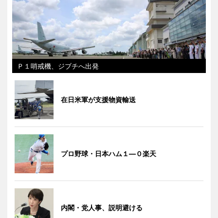
Ｐ１哨戒機、ジブチへ出発
在日米軍が支援物資輸送
プロ野球・日本ハム１―０楽天
内閣・党人事、説明避ける