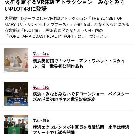
火星を旅するVR体験アトラクション みなとみら
いPLOT48に登場
火星旅行をテーマにしたVR体験アトラクション「THE SUNSET OF
MARS（ザ・サンセットオブマーズ）」が8月8日、みなとみらいにある
商業施設「PLOT48」（横浜市西区みなとみらい4）内の
「YOKOHAMA COAST REALITY PORT」にオープンした。
学ぶ・知る
横浜美術館で「マリー・アントワネット・スタイ
ル」展 世界初公開作品も
学ぶ・知る
横浜・みなとみらいでドローンショー ベイスター
ズが球団初のギネス世界記録認定
学ぶ・知る
横浜エクセレンスが中区長を表敬訪問 来季は横浜
アリーナでも試合開催