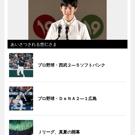
あいさつされる悠仁さま
プロ野球・西武２―５ソフトバンク
プロ野球・ＤｅＮＡ２―１広島
Ｊリーグ、真夏の開幕