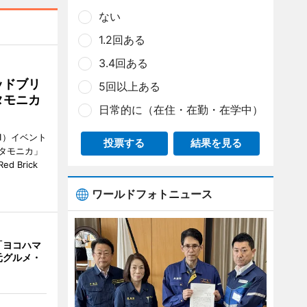
ない
1.2回ある
3.4回ある
ッドブリ
5回以上ある
タモニカ
日常的に（在住・在勤・在学中）
1）イベント
投票する
結果を見る
タモニカ」
 Brick
ワールドフォトニュース
「ヨコハマ
元グルメ・