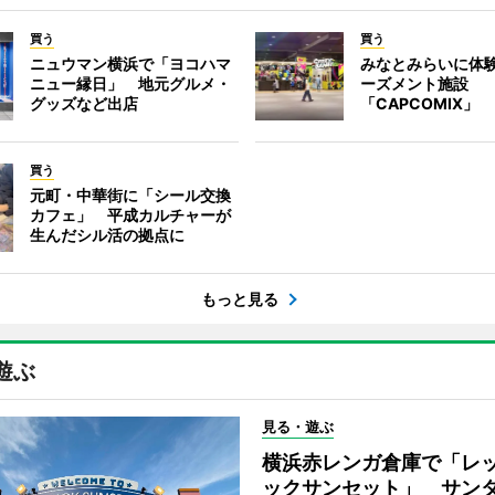
買う
買う
ニュウマン横浜で「ヨコハマ
みなとみらいに体
ニュー縁日」 地元グルメ・
ーズメント施設
グッズなど出店
「CAPCOMIX」
買う
元町・中華街に「シール交換
カフェ」 平成カルチャーが
生んだシル活の拠点に
もっと見る
遊ぶ
見る・遊ぶ
横浜赤レンガ倉庫で「レ
ックサンセット」 サン