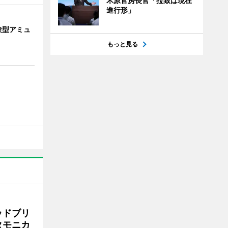
木原官房長官「拉致は現在
進行形」
験型アミュ
もっと見る
ッドブリ
タモニカ