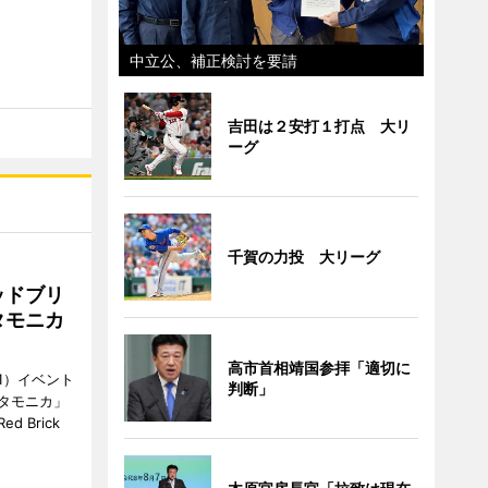
中立公、補正検討を要請
吉田は２安打１打点 大リ
ーグ
千賀の力投 大リーグ
ッドブリ
タモニカ
高市首相靖国参拝「適切に
1）イベント
判断」
タモニカ」
 Brick