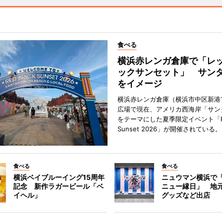
食べる
横浜赤レンガ倉庫で「レ
ックサンセット」 サン
をイメージ
横浜赤レンガ倉庫（横浜市中区新港
広場で現在、アメリカ西海岸「サン
をテーマにした夏季限定イベント「Red
Sunset 2026」が開催されている。
食べる
食べる
横浜ベイブルーイング15周年
ニュウマン横浜で
記念 新作ラガービール「ベ
ニュー縁日」 地
イヘル」
グッズなど出店