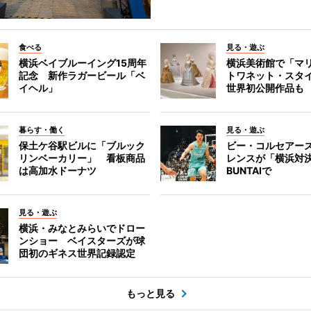
食べる
見る・遊ぶ
横浜ベイブルーイング15周年
横浜美術館で「マ
記念 新作ラガービール「ベ
トワネット・スタ
イヘル」
世界初公開作品も
暮らす・働く
見る・遊ぶ
保土ケ谷駅ビルに「ブルック
ビー・コルセアー
リンベーカリー」 看板商品
レンスが「横浜対
は高加水ドーナツ
BUNTAIで
見る・遊ぶ
横浜・みなとみらいでドロー
ンショー ベイスターズが球
団初のギネス世界記録認定
もっと見る