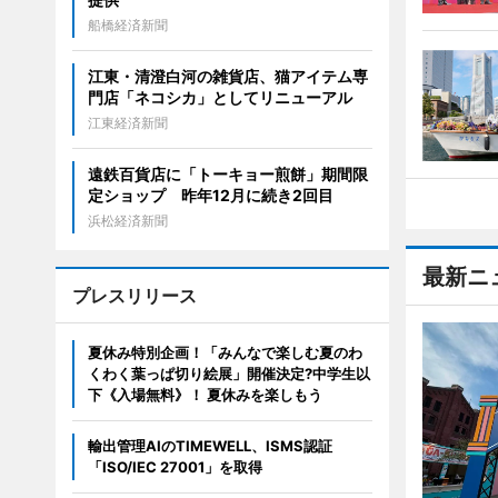
船橋経済新聞
江東・清澄白河の雑貨店、猫アイテム専
門店「ネコシカ」としてリニューアル
江東経済新聞
遠鉄百貨店に「トーキョー煎餅」期間限
定ショップ 昨年12月に続き2回目
浜松経済新聞
最新ニ
プレスリリース
夏休み特別企画！「みんなで楽しむ夏のわ
くわく葉っぱ切り絵展」開催決定?中学生以
下《入場無料》！ 夏休みを楽しもう
輸出管理AIのTIMEWELL、ISMS認証
「ISO/IEC 27001」を取得