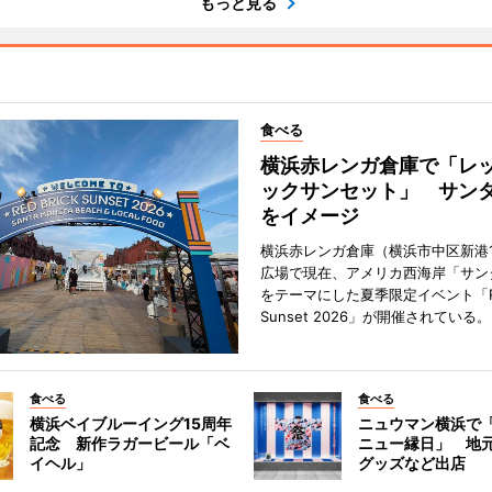
もっと見る
食べる
横浜赤レンガ倉庫で「レ
ックサンセット」 サン
をイメージ
横浜赤レンガ倉庫（横浜市中区新港
広場で現在、アメリカ西海岸「サン
をテーマにした夏季限定イベント「Red
Sunset 2026」が開催されている。
食べる
食べる
横浜ベイブルーイング15周年
ニュウマン横浜で
記念 新作ラガービール「ベ
ニュー縁日」 地
イヘル」
グッズなど出店