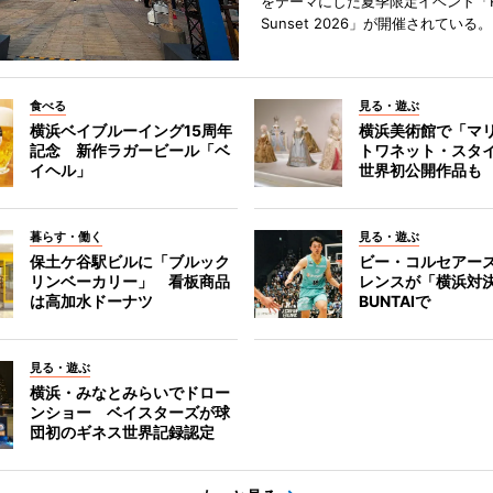
をテーマにした夏季限定イベント「Red
Sunset 2026」が開催されている。
食べる
見る・遊ぶ
横浜ベイブルーイング15周年
横浜美術館で「マ
記念 新作ラガービール「ベ
トワネット・スタ
イヘル」
世界初公開作品も
暮らす・働く
見る・遊ぶ
保土ケ谷駅ビルに「ブルック
ビー・コルセアー
リンベーカリー」 看板商品
レンスが「横浜対
は高加水ドーナツ
BUNTAIで
見る・遊ぶ
横浜・みなとみらいでドロー
ンショー ベイスターズが球
団初のギネス世界記録認定