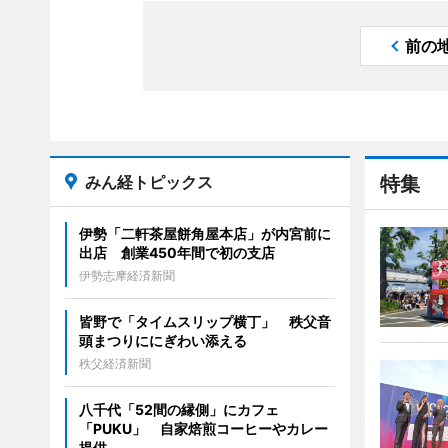
前の
みん経トピックス
特集
伊勢「二軒茶屋餅角屋本店」が内宮前に
出店 創業450年間で初の支店
伊勢志摩経済新聞
皆野で「タイムスリップ横丁」 秩父音
頭まつりににぎわい添える
秩父経済新聞
八千代「52間の縁側」にカフェ
「PUKU」 自家焙煎コーヒーやカレー
提供