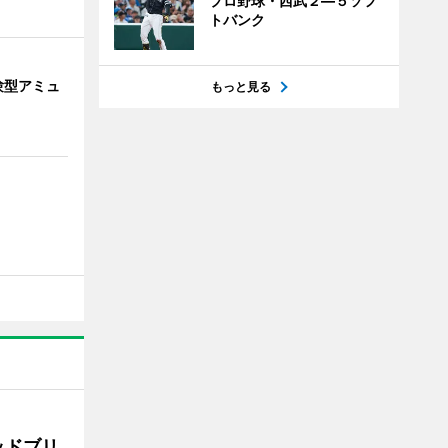
プロ野球・西武２―５ソフ
トバンク
験型アミュ
もっと見る
ッドブリ