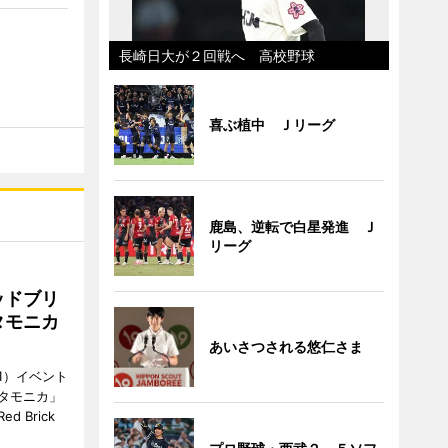
長崎日大が２回戦へ 高校野球
喜ぶ植中 Ｊリーグ
鹿島、逆転で白星発進 Ｊ
リーグ
ッドブリ
タモニカ
あいさつされる悠仁さま
1）イベント
タモニカ」
 Brick