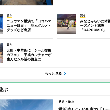
買う
買う
ニュウマン横浜で「ヨコハマ
みなとみらいに体
ニュー縁日」 地元グルメ・
ーズメント施設
グッズなど出店
「CAPCOMIX」
買う
元町・中華街に「シール交換
カフェ」 平成カルチャーが
生んだシル活の拠点に
もっと見る
遊ぶ
見る・遊ぶ
横浜赤レンガ倉庫で「レ