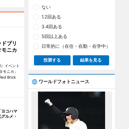
ない
1.2回ある
3.4回ある
5回以上ある
ッドブリ
日常的に（在住・在勤・在学中）
タモニカ
投票する
結果を見る
1）イベント
タモニカ」
 Brick
ワールドフォトニュース
「ヨコハマ
元グルメ・