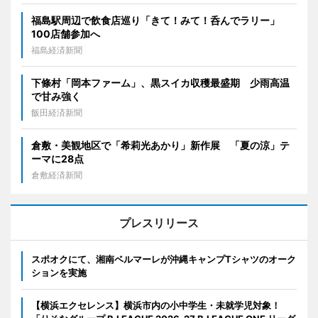
福島駅周辺で飲食店巡り「きて！みて！呑んでラリー」
100店舗参加へ
福島経済新聞
下條村「岡本ファーム」、黒スイカ収穫最盛期 少雨高温
で甘み強く
飯田経済新聞
倉敷・美観地区で「希莉光あかり」新作展 「夏の涼」テ
ーマに28点
倉敷経済新聞
プレスリリース
スポオクにて、湘南ベルマーレが沖縄キャンプTシャツのオーク
ションを実施
【横浜エクセレンス】横浜市内の小中学生・未就学児対象！