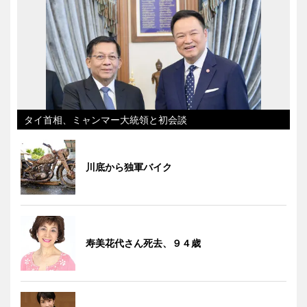
タイ首相、ミャンマー大統領と初会談
川底から独軍バイク
寿美花代さん死去、９４歳