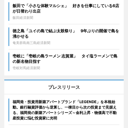
飯田で「小さな体験マルシェ」 好きを仕事にしている6店
が日替わり出店
飯田経済新聞
徳之島「ユイの島で結ぶ太鼓祭り」 9年ぶりの開催で島を
沸かせる
奄美群島南三島経済新聞
壱岐に「壱岐の島ラーメン 志賀屋」 タイ塩ラーメンで島
の新名物目指す
壱岐対馬経済新聞
プレスリリース
福岡発・投資用新築アパートブランド「LEGENDE」を本格始
動。銀行融資評価から逆算し、一棟目から次の投資まで見据え
る、福岡発の新築アパートシリーズ～金利上昇・物価高で不動
産投資に悩む投資家に光明