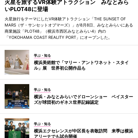
火星を旅するVR体験アトラクション みなとみら
いPLOT48に登場
火星旅行をテーマにしたVR体験アトラクション「THE SUNSET OF
MARS（ザ・サンセットオブマーズ）」が8月8日、みなとみらいにある
商業施設「PLOT48」（横浜市西区みなとみらい4）内の
「YOKOHAMA COAST REALITY PORT」にオープンした。
学ぶ・知る
横浜美術館で「マリー・アントワネット・スタイ
ル」展 世界初公開作品も
学ぶ・知る
横浜・みなとみらいでドローンショー ベイスター
ズが球団初のギネス世界記録認定
学ぶ・知る
横浜エクセレンスが中区長を表敬訪問 来季は横浜
アリーナでも試合開催