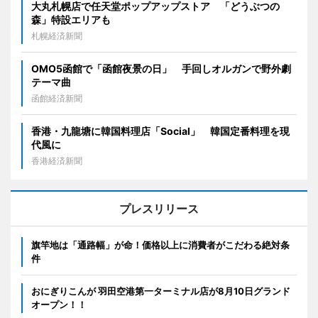
大丸札幌店で任天堂ポップアップストア 「どうぶつの
森」特設エリアも
札幌経済新聞
OMO5函館で「函館夜景の日」 手回しオルガンで野外劇
テーマ曲
函館経済新聞
香港・九龍塘に韓国料理店「Social」 韓国定番料理を現
代風に
香港経済新聞
プレスリリース
旗竿地は「通路幅」が命！価格以上に消費者がこだわる絶対条
件
おにぎりこんが 羽田空港第一ターミナル店が8月10日グランド
オープン！！