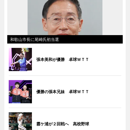
和歌山市長に尾崎氏初当選
張本美和が優勝 卓球ＷＴＴ
優勝の張本兄妹 卓球ＷＴＴ
霞ケ浦が２回戦へ 高校野球