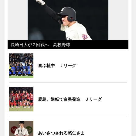
長崎日大が２回戦へ 高校野球
喜ぶ植中 Ｊリーグ
鹿島、逆転で白星発進 Ｊリーグ
あいさつされる悠仁さま