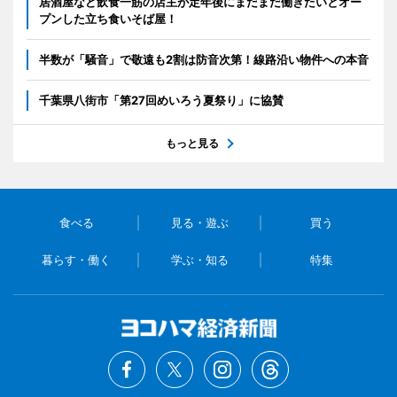
居酒屋など飲食一筋の店主が定年後にまだまだ働きたいとオー
プンした立ち食いそば屋！
半数が「騒音」で敬遠も2割は防音次第！線路沿い物件への本音
千葉県八街市「第27回めいろう夏祭り」に協賛
もっと見る
食べる
見る・遊ぶ
買う
暮らす・働く
学ぶ・知る
特集