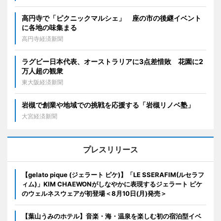
高円寺で「ピクニックマルシェ」 座の市の後継イベント
に各地の味集まる
高円寺経済新聞
ラグビー日本代表、オーストラリアに3点差惜敗 花園に2
万人超の観衆
東大阪経済新聞
岩槻で創業や地域での挑戦を応援する「岩槻リノベ塾」
大宮経済新聞
プレスリリース
【gelato pique (ジェラート ピケ)】「LE SSERAFIM(ルセラフ
ィム)」KIM CHAEWONがしなやかに表現するジェラート ピケ
のウェルネスウェアが初登場＜8月10日(月)発売＞
【葉山うみのホテル】音楽・海・温泉を楽しむ初の宿泊型イベ