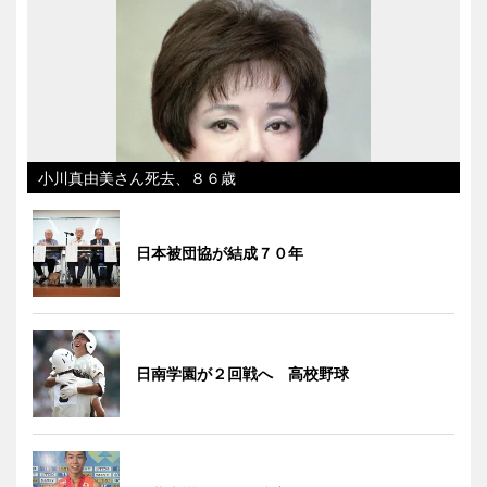
小川真由美さん死去、８６歳
日本被団協が結成７０年
日南学園が２回戦へ 高校野球