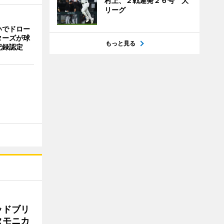
村上、２戦連発２６号 大
リーグ
いでドロー
ターズが球
もっと見る
記録認定
ッドブリ
タモニカ