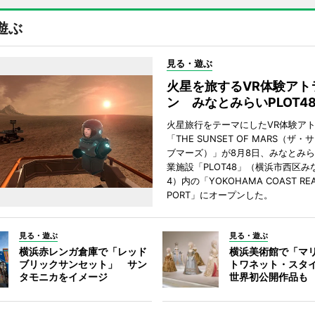
遊ぶ
見る・遊ぶ
火星を旅するVR体験アト
ン みなとみらいPLOT4
火星旅行をテーマにしたVR体験ア
「THE SUNSET OF MARS（ザ
ブマーズ）」が8月8日、みなとみ
業施設「PLOT48」（横浜市西区み
4）内の「YOKOHAMA COAST REA
PORT」にオープンした。
見る・遊ぶ
見る・遊ぶ
横浜赤レンガ倉庫で「レッド
横浜美術館で「マ
ブリックサンセット」 サン
トワネット・スタ
タモニカをイメージ
世界初公開作品も