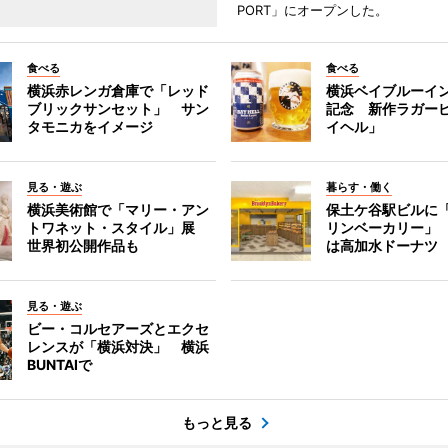
PORT」にオープンした。
食べる
食べる
横浜赤レンガ倉庫で「レッド
横浜ベイブルーイン
ブリックサンセット」 サン
記念 新作ラガー
タモニカをイメージ
イヘル」
見る・遊ぶ
暮らす・働く
横浜美術館で「マリー・アン
保土ケ谷駅ビルに
トワネット・スタイル」展
リンベーカリー」
世界初公開作品も
は高加水ドーナツ
見る・遊ぶ
ビー・コルセアーズとエクセ
レンスが「横浜対決」 横浜
BUNTAIで
もっと見る