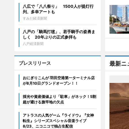
八広で「八八祭り」 1500人が提灯行
列、多幸アートも
すみだ経済新聞
八戸の「騎馬打毬」、若手騎手の姿勇ま
しく 20年ぶりの正式参拝も
八戸経済新聞
プレスリリース
最新ニ
おにぎりこんが 羽田空港第一ターミナル店
が8月10日グランドオープン！！
採光や資産価値より「駐車」がネック！5割
超が避ける旗竿地の欠点
アトラスの人気ゲーム『ライドウ』『女神
転生』シリーズスペシャル音楽ライブ
8/23、ニコニコで独占生配信