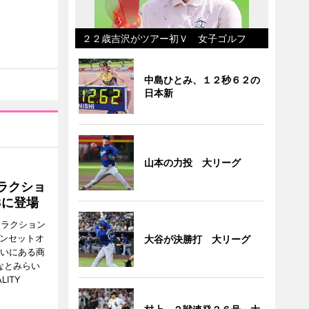
２２歳吉沢がツアー初Ｖ 女子ゴルフ
中島ひとみ、１２秒６２の
日本新
山本の力投 大リーグ
ラクショ
8に登場
トラクション
・サンセットオ
大谷が決勝打 大リーグ
らいにある商
なとみらい
LITY