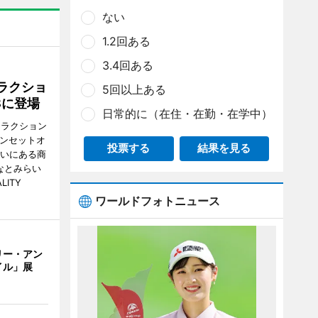
ない
1.2回ある
3.4回ある
ラクショ
5回以上ある
8に登場
日常的に（在住・在勤・在学中）
トラクション
・サンセットオ
投票する
結果を見る
らいにある商
なとみらい
LITY
ワールドフォトニュース
リー・アン
イル」展