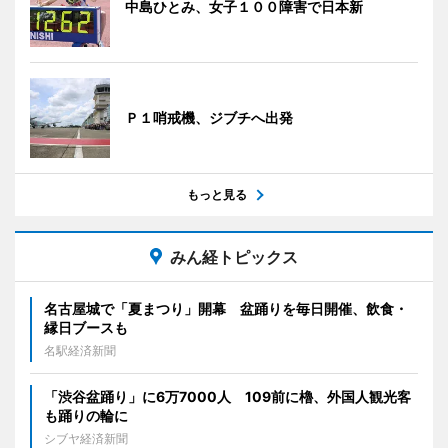
中島ひとみ、女子１００障害で日本新
Ｐ１哨戒機、ジブチへ出発
もっと見る
みん経トピックス
名古屋城で「夏まつり」開幕 盆踊りを毎日開催、飲食・
縁日ブースも
名駅経済新聞
「渋谷盆踊り」に6万7000人 109前に櫓、外国人観光客
も踊りの輪に
シブヤ経済新聞