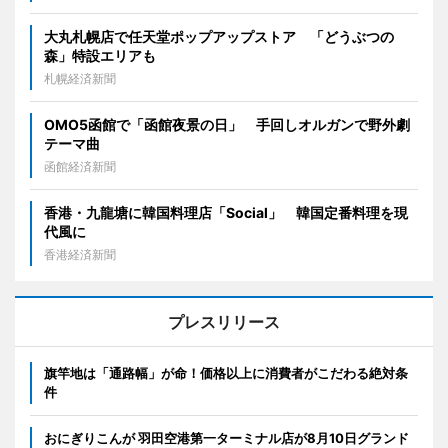
大丸札幌店で任天堂ポップアップストア 「どうぶつの
森」特設エリアも
札幌経済新聞
OMO5函館で「函館夜景の日」 手回しオルガンで野外劇
テーマ曲
函館経済新聞
香港・九龍塘に韓国料理店「Social」 韓国定番料理を現
代風に
香港経済新聞
プレスリリース
旗竿地は「通路幅」が命！価格以上に消費者がこだわる絶対条
件
おにぎりこんが 羽田空港第一ターミナル店が8月10日グランド