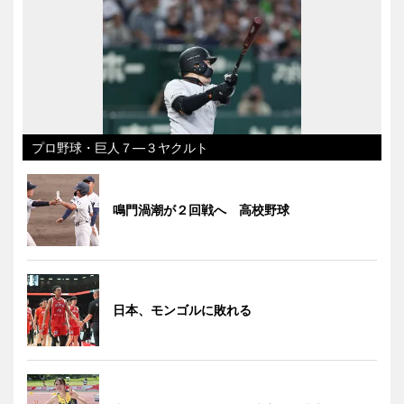
プロ野球・巨人７―３ヤクルト
鳴門渦潮が２回戦へ 高校野球
日本、モンゴルに敗れる