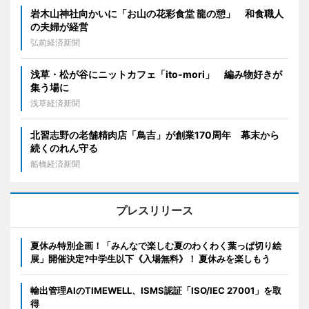
岩木山神社向かいに「お山の花彩食堂 龍の憩」 和食職人
の夫婦が経営
弘前経済新聞
浅草・松が谷にニットカフェ「ito-mori」 編み物好きが
集う場に
浅草経済新聞
北習志野の老舗精肉店「鳥吉」が創業170周年 幕末から
続くのれん守る
船橋経済新聞
プレスリリース
夏休み特別企画！「みんなで楽しむ夏のわくわく葉っぱ切り絵
展」開催決定?中学生以下《入場無料》！ 夏休みを楽しもう
輸出管理AIのTIMEWELL、ISMS認証「ISO/IEC 27001」を取
得