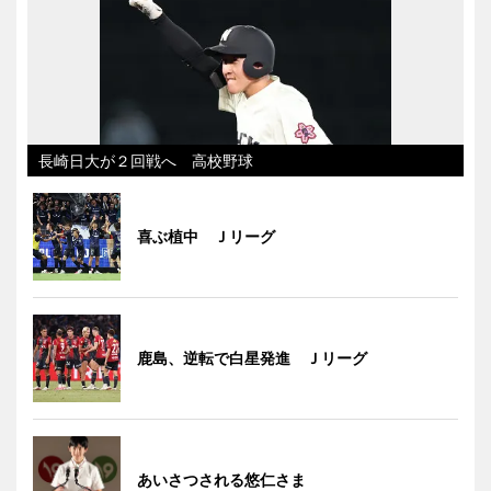
長崎日大が２回戦へ 高校野球
喜ぶ植中 Ｊリーグ
鹿島、逆転で白星発進 Ｊリーグ
あいさつされる悠仁さま