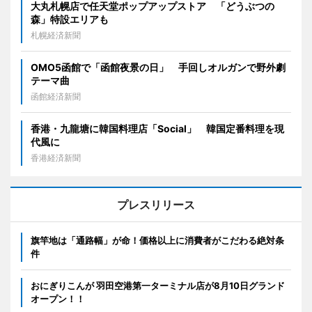
大丸札幌店で任天堂ポップアップストア 「どうぶつの
森」特設エリアも
札幌経済新聞
OMO5函館で「函館夜景の日」 手回しオルガンで野外劇
テーマ曲
函館経済新聞
香港・九龍塘に韓国料理店「Social」 韓国定番料理を現
代風に
香港経済新聞
プレスリリース
旗竿地は「通路幅」が命！価格以上に消費者がこだわる絶対条
件
おにぎりこんが 羽田空港第一ターミナル店が8月10日グランド
オープン！！