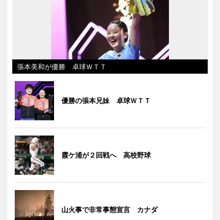
張本美和が優勝 卓球ＷＴＴ
優勝の張本兄妹 卓球ＷＴＴ
霞ケ浦が２回戦へ 高校野球
山火事で非常事態宣言 カナダ