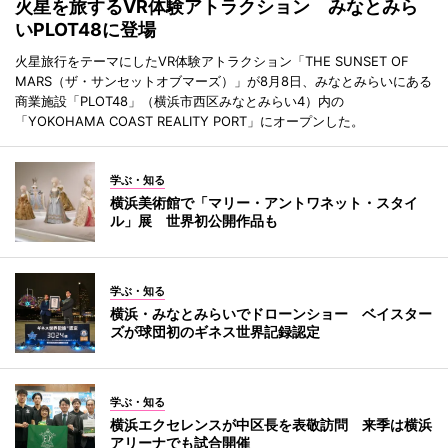
火星を旅するVR体験アトラクション みなとみら
いPLOT48に登場
火星旅行をテーマにしたVR体験アトラクション「THE SUNSET OF
MARS（ザ・サンセットオブマーズ）」が8月8日、みなとみらいにある
商業施設「PLOT48」（横浜市西区みなとみらい4）内の
「YOKOHAMA COAST REALITY PORT」にオープンした。
学ぶ・知る
横浜美術館で「マリー・アントワネット・スタイ
ル」展 世界初公開作品も
学ぶ・知る
横浜・みなとみらいでドローンショー ベイスター
ズが球団初のギネス世界記録認定
学ぶ・知る
横浜エクセレンスが中区長を表敬訪問 来季は横浜
アリーナでも試合開催