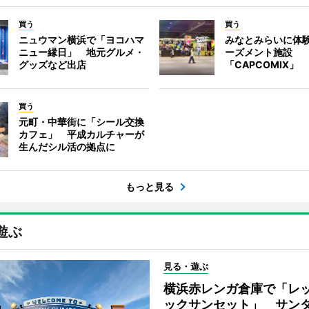
買う
買う
ニュウマン横浜で「ヨコハマ
みなとみらいに体
ニュー縁日」 地元グルメ・
ーズメント施設
グッズなど出店
「CAPCOMIX」
買う
元町・中華街に「シール交換
カフェ」 平成カルチャーが
生んだシル活の拠点に
もっと見る
遊ぶ
見る・遊ぶ
横浜赤レンガ倉庫で「レ
ックサンセット」 サン