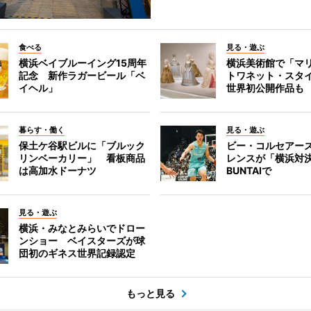
食べる
見る・遊ぶ
横浜ベイブルーイング15周年
横浜美術館で「マ
記念 新作ラガービール「ベ
トワネット・スタ
イヘル」
世界初公開作品も
暮らす・働く
見る・遊ぶ
保土ケ谷駅ビルに「ブルック
ビー・コルセアー
リンベーカリー」 看板商品
レンスが「横浜対
は高加水ドーナツ
BUNTAIで
見る・遊ぶ
横浜・みなとみらいでドロー
ンショー ベイスターズが球
団初のギネス世界記録認定
もっと見る