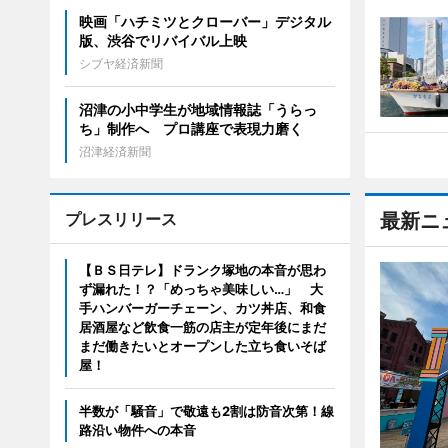
映画「ハチミツとクローバー」デジタル
版、渋谷でリバイバル上映
シブヤ経済新聞
沼津の小中学生が地域情報誌「うらっ
ち」制作へ プロ講座で表現力磨く
沼津経済新聞
プレスリリース
最新ニ
【ＢＳ日テレ】ドランク塚地の本音が思わ
ず漏れた！？「めっちゃ美味しい…」 大
手ハンバーガーチェーン、カツ丼店、和食
居酒屋など飲食一筋の店主が定年後にまだ
まだ働きたいとオープンした立ち食いそば
屋！
半数が「騒音」で敬遠も2割は防音次第！線
路沿い物件への本音