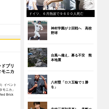
ドイツ、６月熱波で９６００人死亡
神村学園が２回戦へ 高校
野球
台風へ備え、募る不安 熊
本地震
ッドブリ
タモニカ
八村塁「ロス五輪で１勝
1）イベント
を」
タモニカ」
 Brick