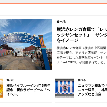
食べる
横浜赤レンガ倉庫で「レ
ックサンセット」 サン
をイメージ
横浜赤レンガ倉庫（横浜市中区新港
広場で現在、アメリカ西海岸「サン
をテーマにした夏季限定イベント「Red
Sunset 2026」が開催されている。
食べる
食べる
横浜ベイブルーイング15周年
ニュウマン横浜で
記念 新作ラガービール「ベ
ニュー縁日」 地
イヘル」
グッズなど出店