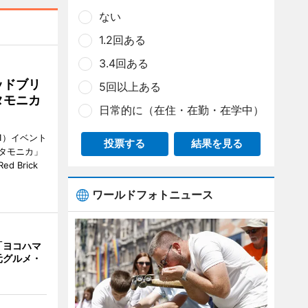
ない
1.2回ある
3.4回ある
ッドブリ
5回以上ある
タモニカ
日常的に（在住・在勤・在学中）
1）イベント
投票する
結果を見る
タモニカ」
 Brick
ワールドフォトニュース
「ヨコハマ
元グルメ・