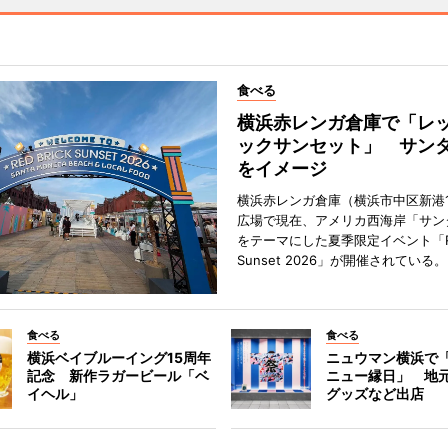
食べる
横浜赤レンガ倉庫で「レ
ックサンセット」 サン
をイメージ
横浜赤レンガ倉庫（横浜市中区新港
広場で現在、アメリカ西海岸「サン
をテーマにした夏季限定イベント「Red
Sunset 2026」が開催されている。
食べる
食べる
横浜ベイブルーイング15周年
ニュウマン横浜で
記念 新作ラガービール「ベ
ニュー縁日」 地
イヘル」
グッズなど出店