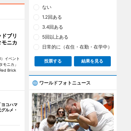
ない
1.2回ある
3.4回ある
ッドブリ
5回以上ある
タモニカ
日常的に（在住・在勤・在学中）
1）イベント
投票する
結果を見る
タモニカ」
 Brick
ワールドフォトニュース
「ヨコハマ
元グルメ・