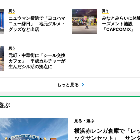
買う
買う
ニュウマン横浜で「ヨコハマ
みなとみらいに体
ニュー縁日」 地元グルメ・
ーズメント施設
グッズなど出店
「CAPCOMIX」
買う
元町・中華街に「シール交換
カフェ」 平成カルチャーが
生んだシル活の拠点に
もっと見る
遊ぶ
見る・遊ぶ
横浜赤レンガ倉庫で「レ
ックサンセット」 サン