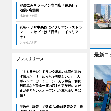
池袋にみそラーメン専門店「萬馬軒」
池袋2店舗目
池袋経済新聞
浜松・ザザ中央館にイタリアンレストラ
ン コンセプトは「日常に、イタリア
を」
浜松経済新聞
最新ニ
プレスリリース
【ＢＳ日テレ】ドランク塚地の本音が思わ
ず漏れた！？「めっちゃ美味しい…」 大
手ハンバーガーチェーン、カツ丼店、和食
居酒屋など飲食一筋の店主が定年後にまだ
まだ働きたいとオープンした立ち食いそば
屋！
半数が「騒音」で敬遠も2割は防音次第！線