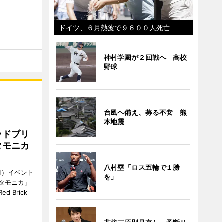
ドイツ、６月熱波で９６００人死亡
神村学園が２回戦へ 高校
野球
台風へ備え、募る不安 熊
本地震
ッドブリ
タモニカ
八村塁「ロス五輪で１勝
1）イベント
を」
タモニカ」
 Brick