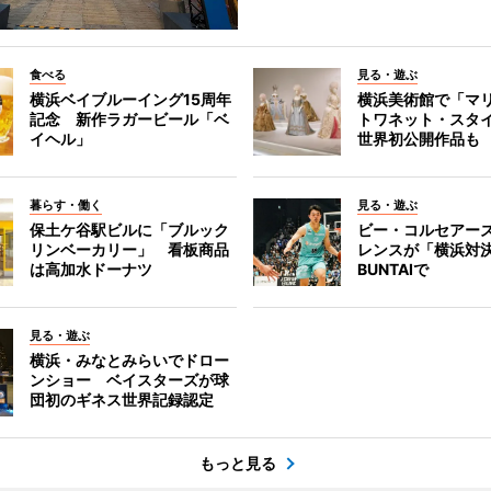
食べる
見る・遊ぶ
横浜ベイブルーイング15周年
横浜美術館で「マ
記念 新作ラガービール「ベ
トワネット・スタ
イヘル」
世界初公開作品も
暮らす・働く
見る・遊ぶ
保土ケ谷駅ビルに「ブルック
ビー・コルセアー
リンベーカリー」 看板商品
レンスが「横浜対
は高加水ドーナツ
BUNTAIで
見る・遊ぶ
横浜・みなとみらいでドロー
ンショー ベイスターズが球
団初のギネス世界記録認定
もっと見る