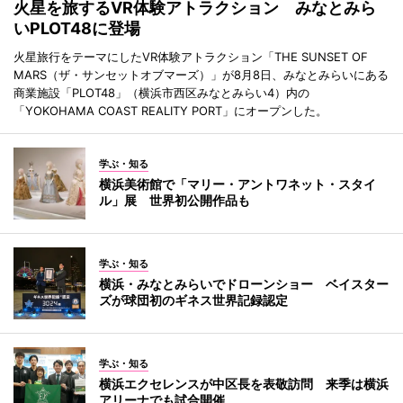
火星を旅するVR体験アトラクション みなとみら
いPLOT48に登場
火星旅行をテーマにしたVR体験アトラクション「THE SUNSET OF
MARS（ザ・サンセットオブマーズ）」が8月8日、みなとみらいにある
商業施設「PLOT48」（横浜市西区みなとみらい4）内の
「YOKOHAMA COAST REALITY PORT」にオープンした。
学ぶ・知る
横浜美術館で「マリー・アントワネット・スタイ
ル」展 世界初公開作品も
学ぶ・知る
横浜・みなとみらいでドローンショー ベイスター
ズが球団初のギネス世界記録認定
学ぶ・知る
横浜エクセレンスが中区長を表敬訪問 来季は横浜
アリーナでも試合開催