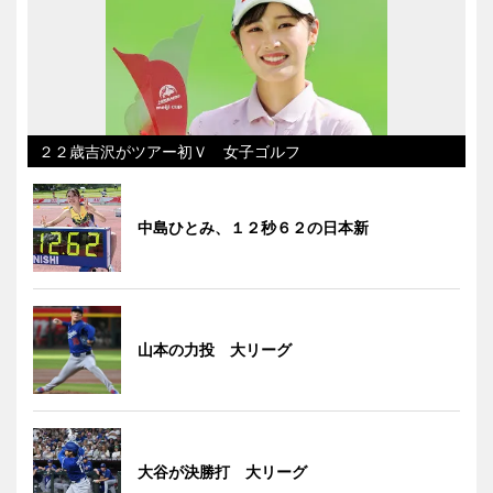
２２歳吉沢がツアー初Ｖ 女子ゴルフ
中島ひとみ、１２秒６２の日本新
山本の力投 大リーグ
大谷が決勝打 大リーグ