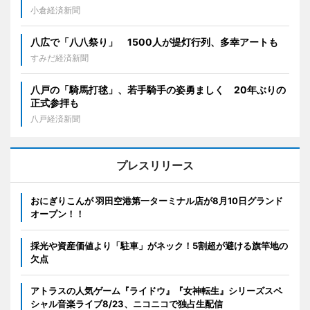
小倉経済新聞
八広で「八八祭り」 1500人が提灯行列、多幸アートも
すみだ経済新聞
八戸の「騎馬打毬」、若手騎手の姿勇ましく 20年ぶりの
正式参拝も
八戸経済新聞
プレスリリース
おにぎりこんが 羽田空港第一ターミナル店が8月10日グランド
オープン！！
採光や資産価値より「駐車」がネック！5割超が避ける旗竿地の
欠点
アトラスの人気ゲーム『ライドウ』『女神転生』シリーズスペ
シャル音楽ライブ8/23、ニコニコで独占生配信