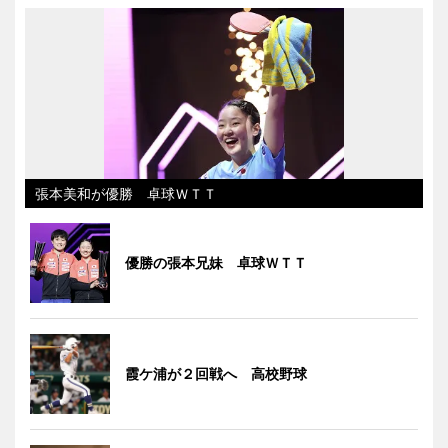
張本美和が優勝 卓球ＷＴＴ
優勝の張本兄妹 卓球ＷＴＴ
霞ケ浦が２回戦へ 高校野球