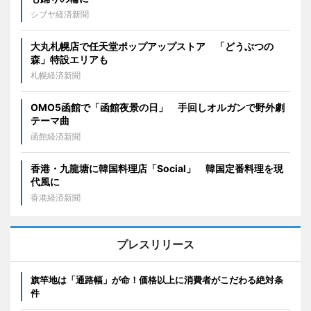
シブヤ経済新聞
大丸札幌店で任天堂ポップアップストア 「どうぶつの
森」特設エリアも
札幌経済新聞
OMO5函館で「函館夜景の日」 手回しオルガンで野外劇
テーマ曲
函館経済新聞
香港・九龍塘に韓国料理店「Social」 韓国定番料理を現
代風に
香港経済新聞
プレスリリース
旗竿地は「通路幅」が命！価格以上に消費者がこだわる絶対条
件