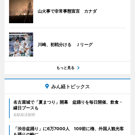
山火事で非常事態宣言 カナダ
川崎、初戦分ける Ｊリーグ
もっと見る
みん経トピックス
名古屋城で「夏まつり」開幕 盆踊りを毎日開催、飲食・
縁日ブースも
名駅経済新聞
「渋谷盆踊り」に6万7000人 109前に櫓、外国人観光客
も踊りの輪に