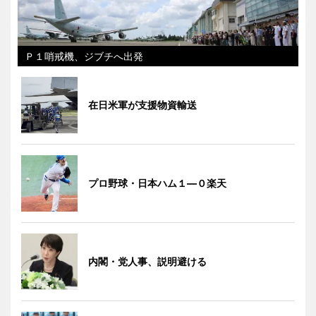
Ｐ１哨戒機、ジブチへ出発
在日米軍が支援物資輸送
プロ野球・日本ハム１―０楽天
内閣・党人事、説明避ける