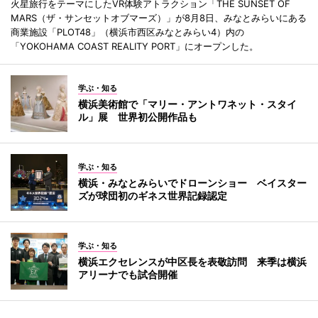
火星旅行をテーマにしたVR体験アトラクション「THE SUNSET OF
MARS（ザ・サンセットオブマーズ）」が8月8日、みなとみらいにある
商業施設「PLOT48」（横浜市西区みなとみらい4）内の
「YOKOHAMA COAST REALITY PORT」にオープンした。
学ぶ・知る
横浜美術館で「マリー・アントワネット・スタイ
ル」展 世界初公開作品も
学ぶ・知る
横浜・みなとみらいでドローンショー ベイスター
ズが球団初のギネス世界記録認定
学ぶ・知る
横浜エクセレンスが中区長を表敬訪問 来季は横浜
アリーナでも試合開催