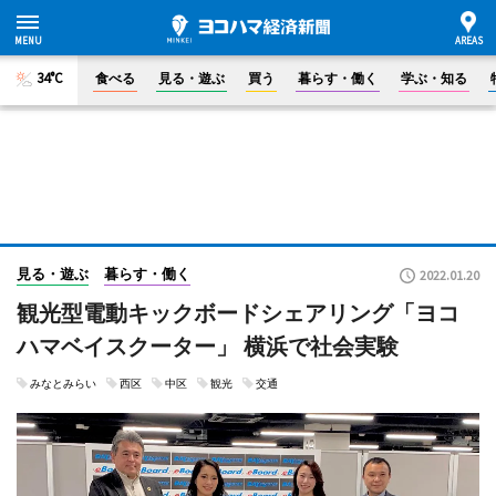
34°C
食べる
見る・遊ぶ
買う
暮らす・働く
学ぶ・知る
見る・遊ぶ
暮らす・働く
2022.01.20
観光型電動キックボードシェアリング「ヨコ
ハマベイスクーター」 横浜で社会実験
みなとみらい
西区
中区
観光
交通