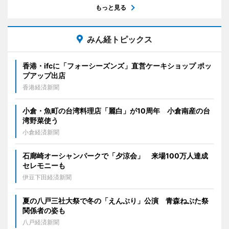
もっと見る
みん経トピックス
香港・ifcに「フォーシーズンズ」直営ケーキショップ ポッ
プアップ出店
香港経済新聞
小倉・魚町の台湾料理店「麗白」が10周年 小倉南産の台
湾野菜使う
小倉経済新聞
石廊崎オーシャンパークで「夕涼会」 来場100万人達成
セレモニーも
伊豆下田経済新聞
夏の八戸三社大祭で冬の「えんぶり」公演 青森ねぶた祭
関係者の姿も
八戸経済新聞