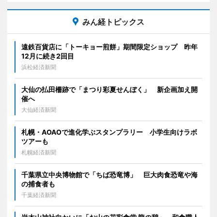
みん経トピックス
遠鉄百貨店に「トーキョー煎餅」期間限定ショップ 昨年
12月に続き2回目
浜松経済新聞
大仙の払田柵跡で「まつり彩夏せんぼく」 新企画加え開
催へ
大仙経済新聞
札幌・AOAOで進化学ぶスタンプラリー 小学生向けラボ
ツアーも
札幌経済新聞
千葉県立中央博物館で「ちば恐竜博」 巨大肉食恐竜や海
の捕食者も
千葉経済新聞