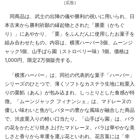
［広告］
同商品は、武士の出陣の儀や勝利の祝いに用いられ、日
本古来から勝利祈願の縁起物とされた「勝栗（かちぐ
り）」にあやかり、「栗」をふんだんに使用したお菓子を
組み合わせたもの。内容は、横濱ハーバー3個、ムーンジ
ャック1個、山手ばら園（ストロベリー味）1個。価格は
1,000円、限定2万個販売する。
「横濱ハーバー」は、同社の代表的な菓子「ハーバー」
シリーズのひとつで、薄くソフトなカステラ生地に粒栗入
りの栗餡（あん）が包み込まれ、しっとりとした食感が特
徴。「ムーンジャック フィナンシェ」は、マドレーヌの
優しい味わいと焦がしバターの豊かな風味が融合した商品
で、渋皮栗入りの軽い口当たり。「山手ばら園」は、バラ
の花をかたどり焼き上げたマドレーヌ。バラは華やかな美
しさと香りから幸運を運ぶ花といわれ、花言葉には「幸