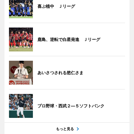
喜ぶ植中 Ｊリーグ
鹿島、逆転で白星発進 Ｊリーグ
あいさつされる悠仁さま
プロ野球・西武２―５ソフトバンク
もっと見る