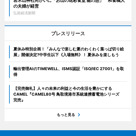
岩木山神社向かいに「お山の花彩食堂 龍の憩」 和食職人
の夫婦が経営
弘前経済新聞
プレスリリース
夏休み特別企画！「みんなで楽しむ夏のわくわく葉っぱ切り絵
展」開催決定?中学生以下《入場無料》！ 夏休みを楽しもう
輸出管理AIのTIMEWELL、ISMS認証「ISO/IEC 27001」を取
得
【完売御礼】人々の未来の利益と今の生活を豊かにする
CAMEL『CAMEL80号 鳥取境港市系統連携蓄電池シリーズ
完売』
もっと見る