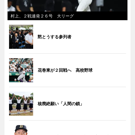
村上、２戦連発２６号 大リーグ
黙とうする参列者
花巻東が２回戦へ 高校野球
核廃絶願い「人間の鎖」