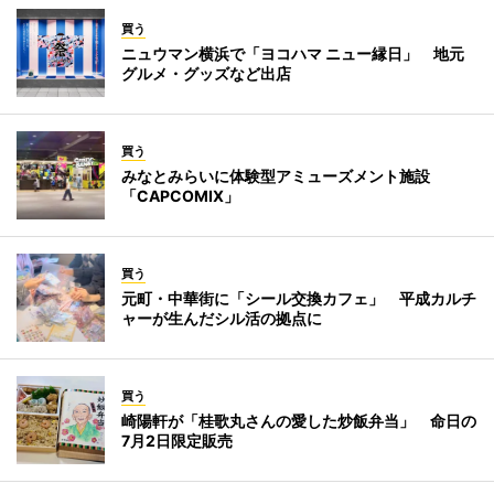
買う
ニュウマン横浜で「ヨコハマ ニュー縁日」 地元
グルメ・グッズなど出店
買う
みなとみらいに体験型アミューズメント施設
「CAPCOMIX」
買う
元町・中華街に「シール交換カフェ」 平成カルチ
ャーが生んだシル活の拠点に
買う
崎陽軒が「桂歌丸さんの愛した炒飯弁当」 命日の
7月2日限定販売