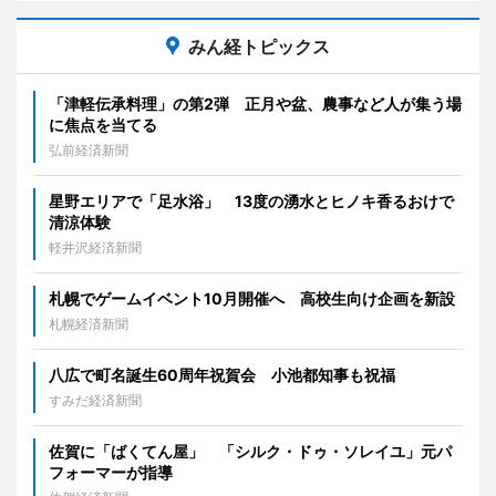
みん経トピックス
「津軽伝承料理」の第2弾 正月や盆、農事など人が集う場
に焦点を当てる
弘前経済新聞
星野エリアで「足水浴」 13度の湧水とヒノキ香るおけで
清涼体験
軽井沢経済新聞
札幌でゲームイベント10月開催へ 高校生向け企画を新設
札幌経済新聞
八広で町名誕生60周年祝賀会 小池都知事も祝福
すみだ経済新聞
佐賀に「ばくてん屋」 「シルク・ドゥ・ソレイユ」元パ
フォーマーが指導