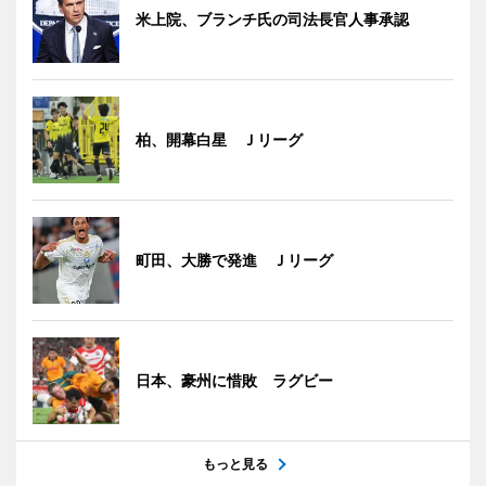
米上院、ブランチ氏の司法長官人事承認
柏、開幕白星 Ｊリーグ
町田、大勝で発進 Ｊリーグ
日本、豪州に惜敗 ラグビー
もっと見る